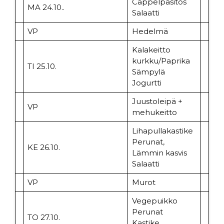
Cappelpasitos
MA 24.10..
Salaatti
VP
Hedelmä
Kalakeitto
kurkku/Paprika
TI 25.10.
Sämpylä
Jogurtti
Juustoleipä +
VP
mehukeitto
Lihapullakastike
Perunat,
KE 26.10.
Lämmin kasvis
Salaatti
VP
Murot
Vegepuikko
Perunat
TO 27.10.
Kastike