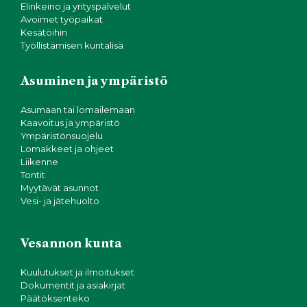
Elinkeino ja yrityspalvelut
Avoimet työpaikat
Kesätöihin
Työllistämisen kuntalisä
Asuminen ja ympäristö
Asumaan tai lomailemaan
Kaavoitus ja ympäristö
Ympäristönsuojelu
Lomakkeet ja ohjeet
Liikenne
Tontit
Myytävät asunnot
Vesi- ja jätehuolto
Vesannon kunta
Kuulutukset ja ilmoitukset
Dokumentit ja asiakirjat
Päätöksenteko