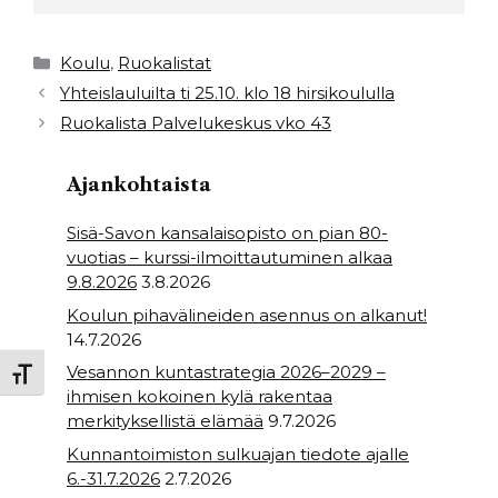
c
it
a
ar
e
t
ts
e
Kategoriat
Koulu
,
Ruokalistat
b
e
A
Yhteislauluilta ti 25.10. klo 18 hirsikoululla
Ruokalista Palvelukeskus vko 43
o
r
p
o
p
Ajankohtaista
k
Sisä-Savon kansalaisopisto on pian 80-
vuotias – kurssi-ilmoittautuminen alkaa
9.8.2026
3.8.2026
Koulun pihavälineiden asennus on alkanut!
14.7.2026
Vesannon kuntastrategia 2026–2029 –
Toggle Font size
ihmisen kokoinen kylä rakentaa
merkityksellistä elämää
9.7.2026
Kunnantoimiston sulkuajan tiedote ajalle
6.-31.7.2026
2.7.2026