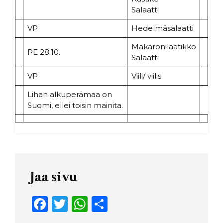
Salaatti
VP
Hedelmäsalaatti
Makaronilaatikko
PE 28.10.
Salaatti
VP
Viili/ viilis
Lihan alkuperämaa on
Suomi, ellei toisin mainita.
Jaa sivu
F
T
W
S
a
w
h
h