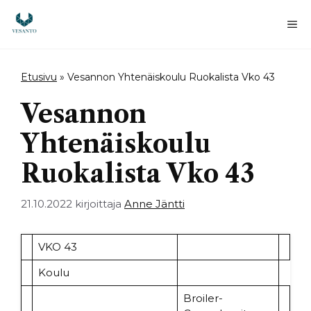
Siirry
sisältöön
Va
Etusivu
»
Vesannon Yhtenäiskoulu Ruokalista Vko 43
Vesannon
Yhtenäiskoulu
Ruokalista Vko 43
21.10.2022
kirjoittaja
Anne Jäntti
VKO 43
Koulu
Broiler-