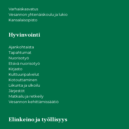
Varhaiskasvatus
Vesannon yhtenäiskoulu ja lukio
Kansalaisopisto
Hyvinvointi
Ajankohtaista
Tapahtumat
Nuorisotyö
Etsivä nuorisotyö
Kirjasto
Kulttuuripalvelut
Kotouttaminen
Liikunta ja ulkoilu
Järjestöt
Matkailu ja retkeily
Vesannon kehittämissäätiö
Elinkeino ja työllisyys