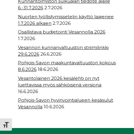
Kunnantoimiston sulkuajan tiedote ajalle
6.-31.7.2026
2.7.2026
Nuorten työllistymissetelin käyttö laajenee
1.7.2026 alkaen
2.7.2026
Osallistava budjetointi Vesannolla 2026
1.7.2026
Vesannon kunnanvaltuuston striimilinkki
29.6.2026
26.6.2026
Pohjois-Savon maakuntavaltuuston kokous
8.6.2026
18.6.2026
Vesantolainen 2026 kesälehti on nyt
luettavissa myös sähköisenä versiona
16.6.2026
Pohjois-Savon hyvinvointialueen kesäsulut
Vesannolla
10.6.2026
Toggle Font size