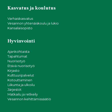
Kasvatus ja koulutus
Varhaiskasvatus
Vesannon yhtenäiskoulu ja lukio
Kansalaisopisto
Hyvinvointi
Ajankohtaista
Tapahtumat
Nuorisotyö
Etsivä nuorisotyö
Kirjasto
Kulttuuripalvelut
Kotouttaminen
Liikunta ja ulkoilu
Järjestöt
Matkailu ja retkeily
Vesannon kehittämissäätiö