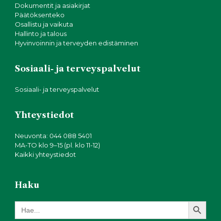
Dokumentit ja asiakirjat
Päätöksenteko
Osallistu ja vaikuta
Hallinto ja talous
Hyvinvoinnin ja terveyden edistäminen
Sosiaali- ja terveyspalvelut
Sosiaali- ja terveyspalvelut
Yhteystiedot
Neuvonta: 044 088 5401
MA-TO klo 9–15 (pl. klo 11-12)
Kaikki yhteystiedot
Haku
Search Button
Search
for: