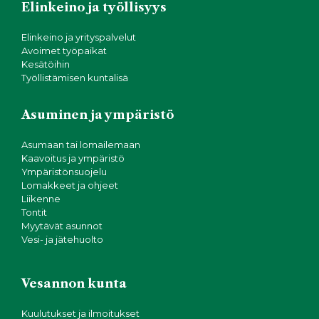
Elinkeino ja työllisyys
Elinkeino ja yrityspalvelut
Avoimet työpaikat
Kesätöihin
Työllistämisen kuntalisä
Asuminen ja ympäristö
Asumaan tai lomailemaan
Kaavoitus ja ympäristö
Ympäristönsuojelu
Lomakkeet ja ohjeet
Liikenne
Tontit
Myytävät asunnot
Vesi- ja jätehuolto
Vesannon kunta
Kuulutukset ja ilmoitukset