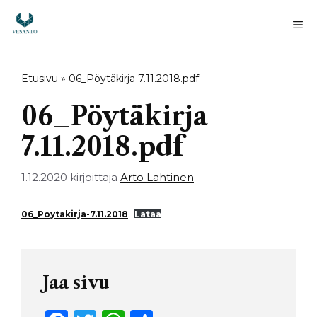
Siirry
sisältöön
Va
Etusivu
»
06_Pöytäkirja 7.11.2018.pdf
06_Pöytäkirja
7.11.2018.pdf
1.12.2020
kirjoittaja
Arto Lahtinen
06_Poytakirja-7.11.2018
Lataa
Jaa sivu