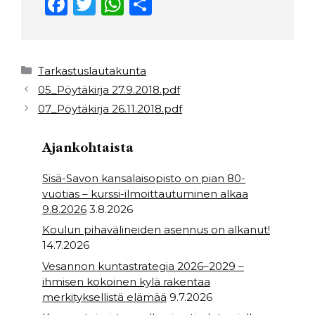
F
T
W
S
a
w
h
h
c
it
a
ar
e
t
ts
e
Kategoriat
Tarkastuslautakunta
b
e
A
05_Pöytäkirja 27.9.2018.pdf
07_Pöytäkirja 26.11.2018.pdf
o
r
p
o
p
Ajankohtaista
k
Sisä-Savon kansalaisopisto on pian 80-
vuotias – kurssi-ilmoittautuminen alkaa
9.8.2026
3.8.2026
Koulun pihavälineiden asennus on alkanut!
14.7.2026
Vesannon kuntastrategia 2026–2029 –
ihmisen kokoinen kylä rakentaa
merkityksellistä elämää
9.7.2026