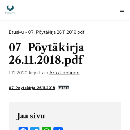
Siirry
sisältöön
Va
Etusivu
»
07_Pöytäkirja 26.11.2018.pdf
07_Pöytäkirja
26.11.2018.pdf
1.12.2020
kirjoittaja
Arto Lahtinen
07_Poytakirja-26.11.2018
Lataa
Jaa sivu