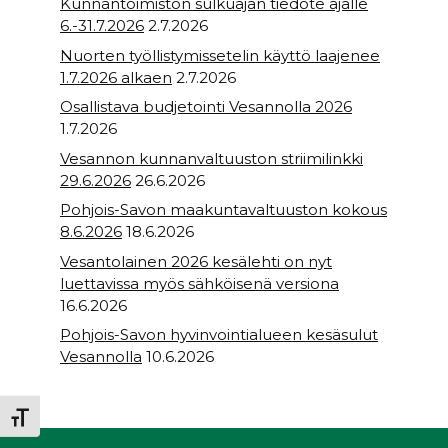
Kunnantoimiston sulkuajan tiedote ajalle
6.-31.7.2026
2.7.2026
Nuorten työllistymissetelin käyttö laajenee
1.7.2026 alkaen
2.7.2026
Osallistava budjetointi Vesannolla 2026
1.7.2026
Vesannon kunnanvaltuuston striimilinkki
29.6.2026
26.6.2026
Pohjois-Savon maakuntavaltuuston kokous
8.6.2026
18.6.2026
Vesantolainen 2026 kesälehti on nyt
luettavissa myös sähköisenä versiona
16.6.2026
Pohjois-Savon hyvinvointialueen kesäsulut
Vesannolla
10.6.2026
Toggle Font size