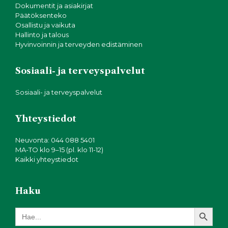
Dokumentit ja asiakirjat
Päätöksenteko
Osallistu ja vaikuta
Hallinto ja talous
Hyvinvoinnin ja terveyden edistäminen
Sosiaali- ja terveyspalvelut
Sosiaali- ja terveyspalvelut
Yhteystiedot
Neuvonta: 044 088 5401
MA-TO klo 9–15 (pl. klo 11-12)
Kaikki yhteystiedot
Haku
Search Button
Search
for: