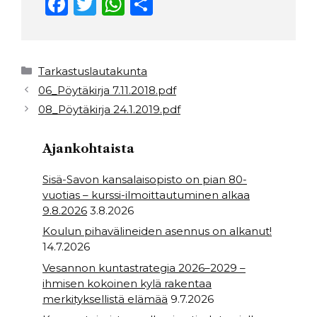
F
T
W
S
a
w
h
h
c
it
a
ar
e
t
ts
e
Kategoriat
Tarkastuslautakunta
b
e
A
06_Pöytäkirja 7.11.2018.pdf
08_Pöytäkirja 24.1.2019.pdf
o
r
p
o
p
Ajankohtaista
k
Sisä-Savon kansalaisopisto on pian 80-
vuotias – kurssi-ilmoittautuminen alkaa
9.8.2026
3.8.2026
Koulun pihavälineiden asennus on alkanut!
14.7.2026
Vesannon kuntastrategia 2026–2029 –
ihmisen kokoinen kylä rakentaa
merkityksellistä elämää
9.7.2026