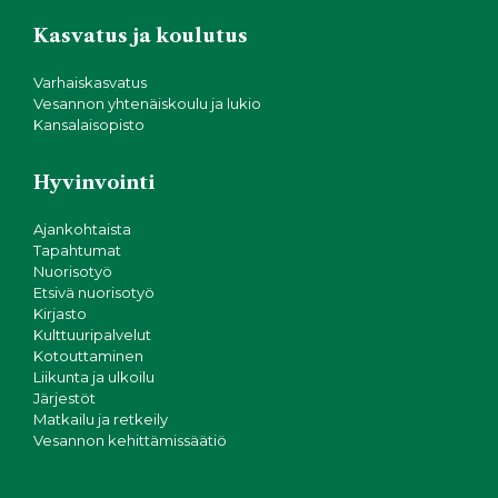
Kasvatus ja koulutus
Varhaiskasvatus
Vesannon yhtenäiskoulu ja lukio
Kansalaisopisto
Hyvinvointi
Ajankohtaista
Tapahtumat
Nuorisotyö
Etsivä nuorisotyö
Kirjasto
Kulttuuripalvelut
Kotouttaminen
Liikunta ja ulkoilu
Järjestöt
Matkailu ja retkeily
Vesannon kehittämissäätiö