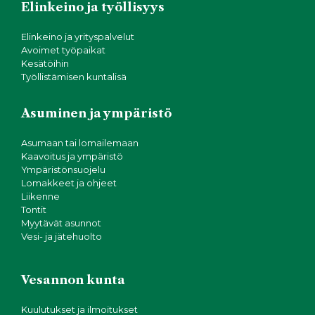
Elinkeino ja työllisyys
Elinkeino ja yrityspalvelut
Avoimet työpaikat
Kesätöihin
Työllistämisen kuntalisä
Asuminen ja ympäristö
Asumaan tai lomailemaan
Kaavoitus ja ympäristö
Ympäristönsuojelu
Lomakkeet ja ohjeet
Liikenne
Tontit
Myytävät asunnot
Vesi- ja jätehuolto
Vesannon kunta
Kuulutukset ja ilmoitukset