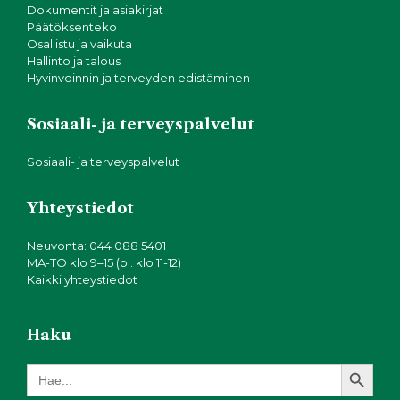
Dokumentit ja asiakirjat
Päätöksenteko
Osallistu ja vaikuta
Hallinto ja talous
Hyvinvoinnin ja terveyden edistäminen
Sosiaali- ja terveyspalvelut
Sosiaali- ja terveyspalvelut
Yhteystiedot
Neuvonta: 044 088 5401
MA-TO klo 9–15 (pl. klo 11-12)
Kaikki yhteystiedot
Haku
Search Button
Search
for: