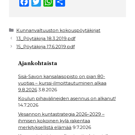
F
T
W
S
a
w
h
h
c
it
a
ar
e
t
ts
e
Kategoriat
Kunnanvaltuuston kokouspöytäkirjat
b
e
A
13_Pöytäkirja 18.3.2019.pdf
15_Pöytäkirja 17.6.2019.pdf
o
r
p
o
p
Ajankohtaista
k
Sisä-Savon kansalaisopisto on pian 80-
vuotias – kurssi-ilmoittautuminen alkaa
9.8.2026
3.8.2026
Koulun pihavälineiden asennus on alkanut!
14.7.2026
Vesannon kuntastrategia 2026–2029 –
ihmisen kokoinen kylä rakentaa
merkityksellistä elämää
9.7.2026