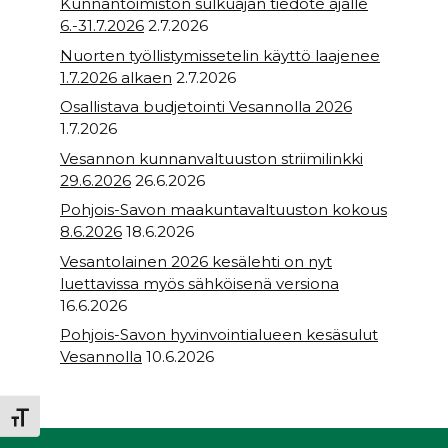
Kunnantoimiston sulkuajan tiedote ajalle
6.-31.7.2026
2.7.2026
Nuorten työllistymissetelin käyttö laajenee
1.7.2026 alkaen
2.7.2026
Osallistava budjetointi Vesannolla 2026
1.7.2026
Vesannon kunnanvaltuuston striimilinkki
29.6.2026
26.6.2026
Pohjois-Savon maakuntavaltuuston kokous
8.6.2026
18.6.2026
Vesantolainen 2026 kesälehti on nyt
luettavissa myös sähköisenä versiona
16.6.2026
Pohjois-Savon hyvinvointialueen kesäsulut
Vesannolla
10.6.2026
Toggle Font size