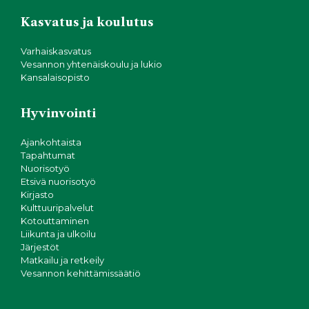
Kasvatus ja koulutus
Varhaiskasvatus
Vesannon yhtenäiskoulu ja lukio
Kansalaisopisto
Hyvinvointi
Ajankohtaista
Tapahtumat
Nuorisotyö
Etsivä nuorisotyö
Kirjasto
Kulttuuripalvelut
Kotouttaminen
Liikunta ja ulkoilu
Järjestöt
Matkailu ja retkeily
Vesannon kehittämissäätiö