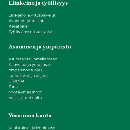
Elinkeino ja työllisyys
Elinkeino ja yrityspalvelut
Avoimet työpaikat
Kesätöihin
Työllistämisen kuntalisä
Asuminen ja ympäristö
Asumaan tai lomailemaan
Kaavoitus ja ympäristö
Ympäristönsuojelu
Lomakkeet ja ohjeet
Liikenne
Tontit
Myytävät asunnot
Vesi- ja jätehuolto
Vesannon kunta
Kuulutukset ja ilmoitukset