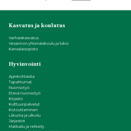
Kasvatus ja koulutus
Varhaiskasvatus
Vesannon yhtenäiskoulu ja lukio
Kansalaisopisto
Hyvinvointi
Ajankohtaista
Tapahtumat
Nuorisotyö
Etsivä nuorisotyö
Kirjasto
Kulttuuripalvelut
Kotouttaminen
Liikunta ja ulkoilu
Järjestöt
Matkailu ja retkeily