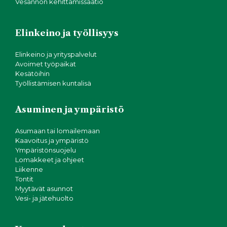
Vesannon kehittämissäätiö
Elinkeino ja työllisyys
Elinkeino ja yrityspalvelut
Avoimet työpaikat
Kesätöihin
Työllistämisen kuntalisä
Asuminen ja ympäristö
Asumaan tai lomailemaan
Kaavoitus ja ympäristö
Ympäristönsuojelu
Lomakkeet ja ohjeet
Liikenne
Tontit
Myytävät asunnot
Vesi- ja jätehuolto