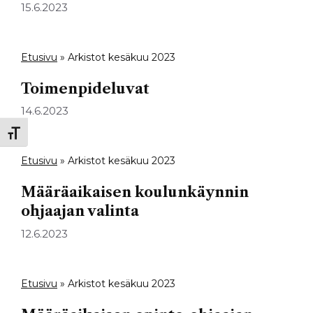
15.6.2023
Etusivu
»
Arkistot kesäkuu 2023
Toimenpideluvat
14.6.2023
Toggle Font size
Etusivu
»
Arkistot kesäkuu 2023
Määräaikaisen koulunkäynnin
ohjaajan valinta
12.6.2023
Etusivu
»
Arkistot kesäkuu 2023