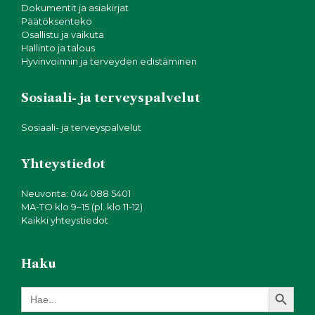
Dokumentit ja asiakirjat
Päätöksenteko
Osallistu ja vaikuta
Hallinto ja talous
Hyvinvoinnin ja terveyden edistäminen
Sosiaali- ja terveyspalvelut
Sosiaali- ja terveyspalvelut
Yhteystiedot
Neuvonta: 044 088 5401
MA-TO klo 9–15 (pl. klo 11-12)
Kaikki yhteystiedot
Haku
Search Button
Search
for: