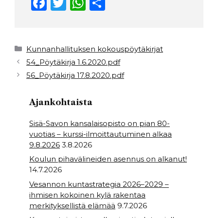
F
T
W
S
a
w
h
h
c
it
a
ar
e
t
ts
e
Kategoriat
Kunnanhallituksen kokouspöytäkirjat
b
e
A
54_Pöytäkirja 1.6.2020.pdf
56_Pöytäkirja 17.8.2020.pdf
o
r
p
o
p
Ajankohtaista
k
Sisä-Savon kansalaisopisto on pian 80-
vuotias – kurssi-ilmoittautuminen alkaa
9.8.2026
3.8.2026
Koulun pihavälineiden asennus on alkanut!
14.7.2026
Vesannon kuntastrategia 2026–2029 –
ihmisen kokoinen kylä rakentaa
merkityksellistä elämää
9.7.2026