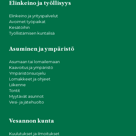
Elinkeino ja työllisyys
Elinkeino ja yrityspalvelut
Avoimet työpaikat
Kesätöihin
Työllistämisen kuntalisä
Asuminen ja ympäristö
Asumaan tai lomailemaan
Kaavoitus ja ympäristö
Ympäristönsuojelu
Lomakkeet ja ohjeet
Liikenne
Tontit
Myytävät asunnot
Vesi- ja jätehuolto
Vesannon kunta
Kuulutukset ja ilmoitukset