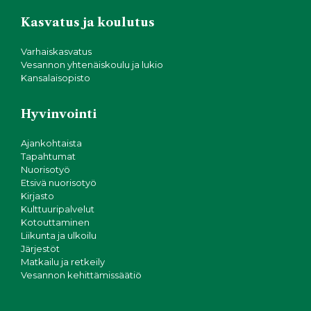
Kasvatus ja koulutus
Varhaiskasvatus
Vesannon yhtenäiskoulu ja lukio
Kansalaisopisto
Hyvinvointi
Ajankohtaista
Tapahtumat
Nuorisotyö
Etsivä nuorisotyö
Kirjasto
Kulttuuripalvelut
Kotouttaminen
Liikunta ja ulkoilu
Järjestöt
Matkailu ja retkeily
Vesannon kehittämissäätiö