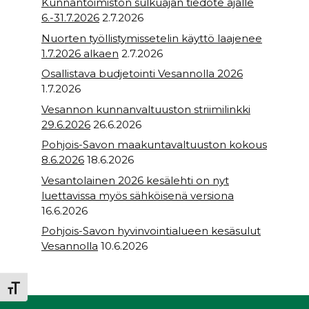
Kunnantoimiston sulkuajan tiedote ajalle
6.-31.7.2026
2.7.2026
Nuorten työllistymissetelin käyttö laajenee
1.7.2026 alkaen
2.7.2026
Osallistava budjetointi Vesannolla 2026
1.7.2026
Vesannon kunnanvaltuuston striimilinkki
29.6.2026
26.6.2026
Pohjois-Savon maakuntavaltuuston kokous
8.6.2026
18.6.2026
Vesantolainen 2026 kesälehti on nyt
luettavissa myös sähköisenä versiona
16.6.2026
Pohjois-Savon hyvinvointialueen kesäsulut
Vesannolla
10.6.2026
Toggle Font size