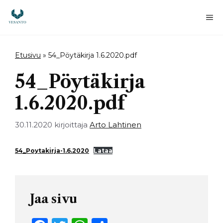
Siirry
sisältöön
Va
Etusivu
»
54_Pöytäkirja 1.6.2020.pdf
54_Pöytäkirja
1.6.2020.pdf
30.11.2020
kirjoittaja
Arto Lahtinen
54_Poytakirja-1.6.2020
Lataa
Jaa sivu