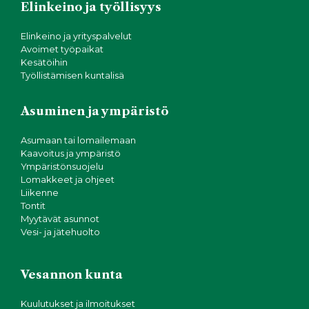
Elinkeino ja työllisyys
Elinkeino ja yrityspalvelut
Avoimet työpaikat
Kesätöihin
Työllistämisen kuntalisä
Asuminen ja ympäristö
Asumaan tai lomailemaan
Kaavoitus ja ympäristö
Ympäristönsuojelu
Lomakkeet ja ohjeet
Liikenne
Tontit
Myytävät asunnot
Vesi- ja jätehuolto
Vesannon kunta
Kuulutukset ja ilmoitukset