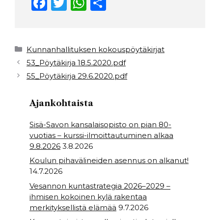
F
T
W
S
a
w
h
h
c
it
a
ar
e
t
ts
e
Kategoriat
Kunnanhallituksen kokouspöytäkirjat
b
e
A
53_Pöytäkirja 18.5.2020.pdf
55_Pöytäkirja 29.6.2020.pdf
o
r
p
o
p
Ajankohtaista
k
Sisä-Savon kansalaisopisto on pian 80-
vuotias – kurssi-ilmoittautuminen alkaa
9.8.2026
3.8.2026
Koulun pihavälineiden asennus on alkanut!
14.7.2026
Vesannon kuntastrategia 2026–2029 –
ihmisen kokoinen kylä rakentaa
merkityksellistä elämää
9.7.2026