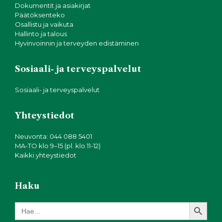
Dokumentit ja asiakirjat
Päätöksenteko
Osallistu ja vaikuta
Hallinto ja talous
Hyvinvoinnin ja terveyden edistäminen
Sosiaali- ja terveyspalvelut
Sosiaali- ja terveyspalvelut
Yhteystiedot
Neuvonta: 044 088 5401
MA-TO klo 9–15 (pl. klo 11-12)
Kaikki yhteystiedot
Haku
Search Button
Search
for: