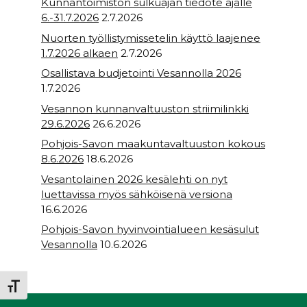
Kunnantoimiston sulkuajan tiedote ajalle
6.-31.7.2026
2.7.2026
Nuorten työllistymissetelin käyttö laajenee
1.7.2026 alkaen
2.7.2026
Osallistava budjetointi Vesannolla 2026
1.7.2026
Vesannon kunnanvaltuuston striimilinkki
29.6.2026
26.6.2026
Pohjois-Savon maakuntavaltuuston kokous
8.6.2026
18.6.2026
Vesantolainen 2026 kesälehti on nyt
luettavissa myös sähköisenä versiona
16.6.2026
Pohjois-Savon hyvinvointialueen kesäsulut
Vesannolla
10.6.2026
Toggle Font size