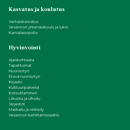
Kasvatus ja koulutus
Varhaiskasvatus
Vesannon yhtenäiskoulu ja lukio
Kansalaisopisto
Hyvinvointi
Ajankohtaista
Tapahtumat
Nuorisotyö
Etsivä nuorisotyö
Kirjasto
Kulttuuripalvelut
Kotouttaminen
Liikunta ja ulkoilu
Järjestöt
Matkailu ja retkeily
Vesannon kehittämissäätiö