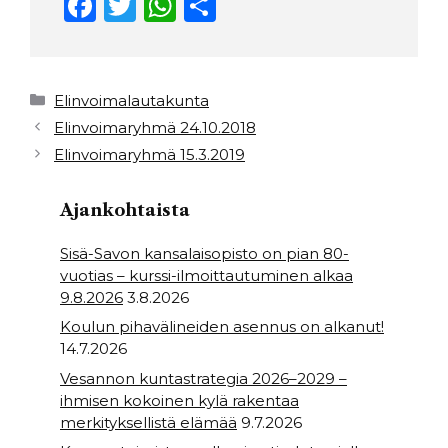
F
T
W
S
a
w
h
h
c
it
a
ar
e
t
ts
e
Kategoriat
Elinvoimalautakunta
b
e
A
Elinvoimaryhmä 24.10.2018
Elinvoimaryhmä 15.3.2019
o
r
p
o
p
Ajankohtaista
k
Sisä-Savon kansalaisopisto on pian 80-
vuotias – kurssi-ilmoittautuminen alkaa
9.8.2026
3.8.2026
Koulun pihavälineiden asennus on alkanut!
14.7.2026
Vesannon kuntastrategia 2026–2029 –
ihmisen kokoinen kylä rakentaa
merkityksellistä elämää
9.7.2026