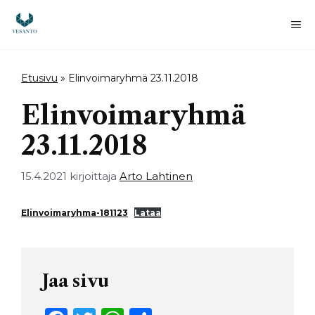
Siirry
sisältöön
Va
Etusivu
»
Elinvoimaryhmä 23.11.2018
Elinvoimaryhmä
23.11.2018
15.4.2021
kirjoittaja
Arto Lahtinen
Elinvoimaryhma-181123
Lataa
Jaa sivu