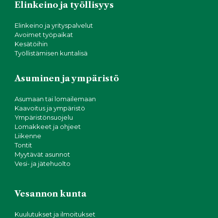
Elinkeino ja työllisyys
Elinkeino ja yrityspalvelut
Avoimet työpaikat
Kesätöihin
Työllistämisen kuntalisä
Asuminen ja ympäristö
Asumaan tai lomailemaan
Kaavoitus ja ympäristö
Ympäristönsuojelu
Lomakkeet ja ohjeet
Liikenne
Tontit
Myytävät asunnot
Vesi- ja jätehuolto
Vesannon kunta
Kuulutukset ja ilmoitukset