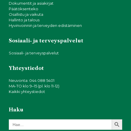
Dokumentit ja asiakirjat
Päätöksenteko
Osallistu ja vaikuta
Hallinto ja talous
Hyvinvoinnin ja terveyden edistäminen
Sosiaali- ja terveyspalvelut
Sosiaali- ja terveyspalvelut
Yhteystiedot
Neuvonta: 044 088 5401
MA-TO klo 9–15 (pl. klo 11-12)
Kaikki yhteystiedot
Haku
Search Button
Search
for: