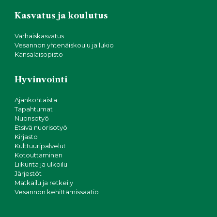
Kasvatus ja koulutus
Varhaiskasvatus
Vesannon yhtenäiskoulu ja lukio
Kansalaisopisto
Hyvinvointi
Ajankohtaista
Tapahtumat
Nuorisotyö
Etsivä nuorisotyö
Kirjasto
Kulttuuripalvelut
Kotouttaminen
Liikunta ja ulkoilu
Järjestöt
Matkailu ja retkeily
Vesannon kehittämissäätiö