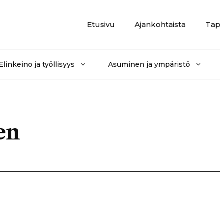
Etusivu
Ajankohtaista
Tap
Elinkeino ja työllisyys
Asuminen ja ympäristö
en