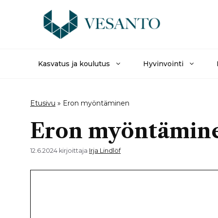
Siirry
sisältöön
Kasvatus ja koulutus
Hyvinvointi
Etusivu
»
Eron myöntäminen
Eron myöntämin
12.6.2024
kirjoittaja
Irja Lindlöf