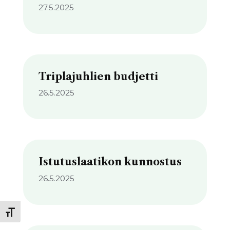
27.5.2025
Triplajuhlien budjetti
26.5.2025
Istutuslaatikon kunnostus
26.5.2025
Toggle Font size