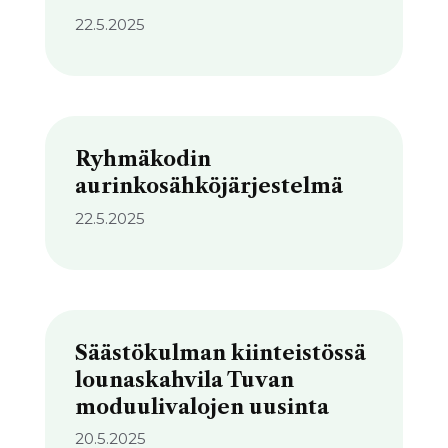
22.5.2025
Ryhmäkodin
aurinkosähköjärjestelmä
22.5.2025
Säästökulman kiinteistössä
lounaskahvila Tuvan
moduulivalojen uusinta
20.5.2025