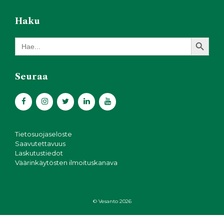
Haku
Search Button
Search
for:
Seuraa
Tietosuojaseloste
Saavutettavuus
Laskutustiedot
Väärinkäytösten ilmoituskanava
© Vesanto 2026