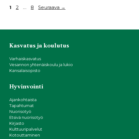
Sivu
Sivu
Sivu
1
2
…
8
Seuraava
→
Kasvatus ja koulutus
Varhaiskasvatus
Vesannon yhtenäiskoulu ja lukio
Kansalaisopisto
Hyvinvointi
Ajankohtaista
Tapahtumat
Nuorisotyö
Etsivä nuorisotyö
Kirjasto
Kulttuuripalvelut
Kotouttaminen