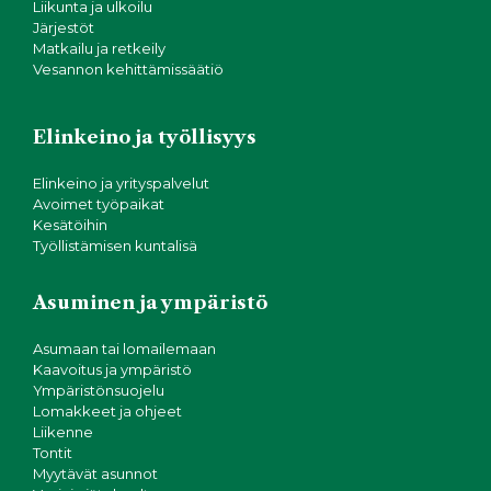
Liikunta ja ulkoilu
Järjestöt
Matkailu ja retkeily
Vesannon kehittämissäätiö
Elinkeino ja työllisyys
Elinkeino ja yrityspalvelut
Avoimet työpaikat
Kesätöihin
Työllistämisen kuntalisä
Asuminen ja ympäristö
Asumaan tai lomailemaan
Kaavoitus ja ympäristö
Ympäristönsuojelu
Lomakkeet ja ohjeet
Liikenne
Tontit
Myytävät asunnot