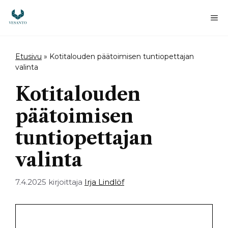
Siirry
sisältöön
Va
Etusivu
»
Kotitalouden päätoimisen tuntiopettajan
valinta
Kotitalouden
päätoimisen
tuntiopettajan
valinta
7.4.2025
kirjoittaja
Irja Lindlöf