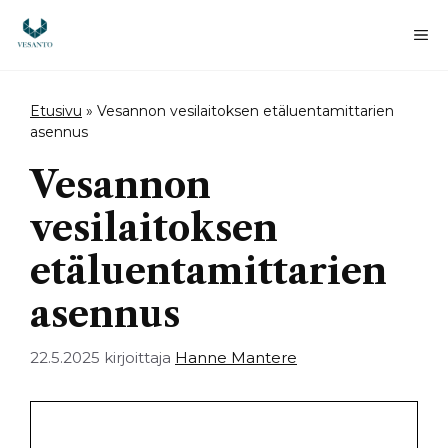
Siirry
sisältöön
Va
Etusivu
»
Vesannon vesilaitoksen etäluentamittarien
asennus
Vesannon
vesilaitoksen
etäluentamittarien
asennus
22.5.2025
kirjoittaja
Hanne Mantere