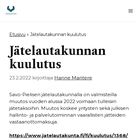
Siirry
sisältöön
Va
Etusivu
»
Jätelautakunnan kuulutus
Jätelautakunnan
kuulutus
23.2.2022
kirjoittaja
Hanne Mantere
Savo-Pielisen jätelautakunnalla on valmisteilla
muutos vuoden alussa 2022 voimaan tulleisiin
jätetaksoihin. Muutos koskee yritysten sekä julkisen
hallinto- ja palvelutoiminnan vaarallisten jätteiden
vastaanottomaksuja.
https://www.jatelautakunta.fi/fi/kuulutus/1368/