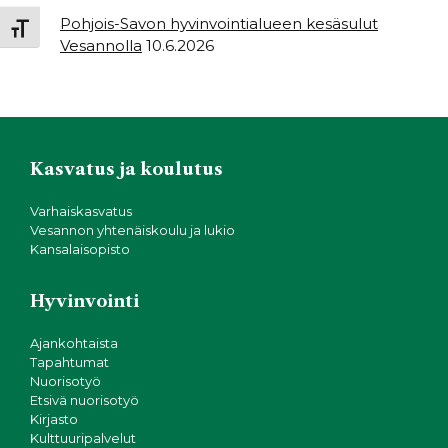
Pohjois-Savon hyvinvointialueen kesäsulut
Toggle Font size
Vesannolla
10.6.2026
Kasvatus ja koulutus
Varhaiskasvatus
Vesannon yhtenäiskoulu ja lukio
Kansalaisopisto
Hyvinvointi
Ajankohtaista
Tapahtumat
Nuorisotyö
Etsivä nuorisotyö
Kirjasto
Kulttuuripalvelut