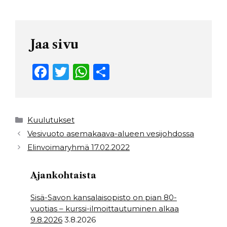
Jaa sivu
F
T
W
S
a
w
h
h
c
it
a
ar
e
t
ts
e
Kategoriat
Kuulutukset
b
e
A
Vesivuoto asemakaava-alueen vesijohdossa
Elinvoimaryhmä 17.02.2022
o
r
p
o
p
Ajankohtaista
k
Sisä-Savon kansalaisopisto on pian 80-
vuotias – kurssi-ilmoittautuminen alkaa
9.8.2026
3.8.2026