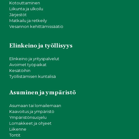
Kotouttaminen
Liikunta ja ulkoilu
Järjestöt
Matkailu ja retkeily
Vesannon kehittämissäätiö
Elinkeino ja työllisyys
Elinkeino ja yrityspalvelut
Avoimet työpaikat
Kesätöihin
Työllistämisen kuntalisä
Asuminen ja ympäristö
Asumaan tai lomailemaan
Kaavoitus ja ympäristö
Ympäristönsuojelu
Lomakkeet ja ohjeet
Liikenne
Tontit