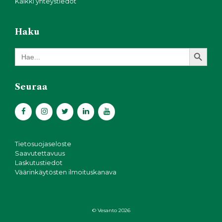
Kaikki yhteystiedot
Haku
Search Button
Search
for:
Seuraa
Tietosuojaseloste
Saavutettavuus
Laskutustiedot
Väärinkäytösten ilmoituskanava
© Vesanto 2026