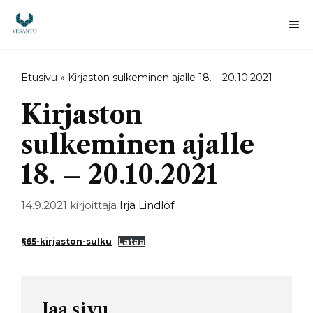
Siirry
sisältöön
Va
Etusivu
»
Kirjaston sulkeminen ajalle 18. – 20.10.2021
Kirjaston
sulkeminen ajalle
18. – 20.10.2021
14.9.2021
kirjoittaja
Irja Lindlöf
§65-kirjaston-sulku
Lataa
Jaa sivu