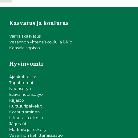
Kasvatus ja koulutus
Varhaiskasvatus
Vesannon yhtenäiskoulu ja lukio
Kansalaisopisto
Hyvinvointi
Ajankohtaista
Tapahtumat
Nuorisotyö
Etsivä nuorisotyö
Kirjasto
Kulttuuripalvelut
Kotouttaminen
Liikunta ja ulkoilu
Järjestöt
Matkailu ja retkeily
Vesannon kehittämissäätiö