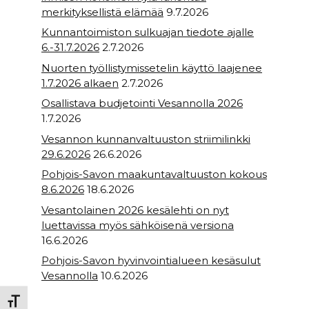
merkityksellistä elämää
9.7.2026
Kunnantoimiston sulkuajan tiedote ajalle
6.-31.7.2026
2.7.2026
Nuorten työllistymissetelin käyttö laajenee
1.7.2026 alkaen
2.7.2026
Osallistava budjetointi Vesannolla 2026
1.7.2026
Vesannon kunnanvaltuuston striimilinkki
29.6.2026
26.6.2026
Pohjois-Savon maakuntavaltuuston kokous
8.6.2026
18.6.2026
Vesantolainen 2026 kesälehti on nyt
luettavissa myös sähköisenä versiona
16.6.2026
Pohjois-Savon hyvinvointialueen kesäsulut
Vesannolla
10.6.2026
Toggle Font size