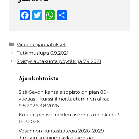
F
T
W
S
a
w
h
h
c
it
a
ar
e
t
ts
e
Kategoriat
Viranhaltijapäätökset
b
e
A
Tutkimuslupa 6.9.2021
Sivistyslautakunta pöytäkirja 7.9.2021
o
r
p
o
p
Ajankohtaista
k
Sisä-Savon kansalaisopisto on pian 80-
vuotias – kurssi-ilmoittautuminen alkaa
9.8.2026
3.8.2026
Koulun pihavälineiden asennus on alkanut!
14.7.2026
Vesannon kuntastrategia 2026–2029 –
ihmisen kokoinen kylä rakentaa