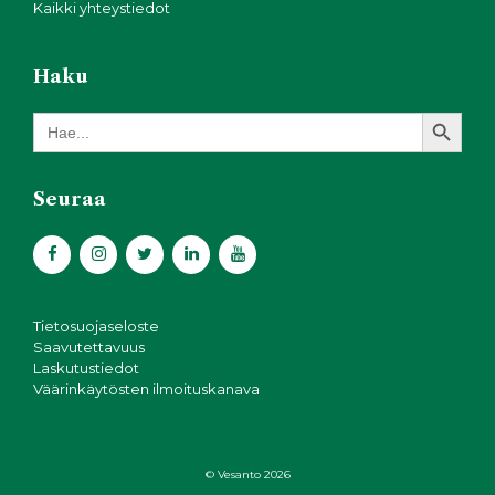
Kaikki yhteystiedot
Haku
Search Button
Search
for:
Seuraa
Tietosuojaseloste
Saavutettavuus
Laskutustiedot
Väärinkäytösten ilmoituskanava
© Vesanto 2026