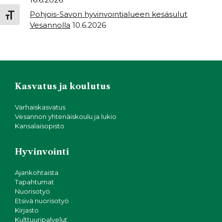
Pohjois-Savon hyvinvointialueen kesäsulut
Toggle Font size
Vesannolla
10.6.2026
Kasvatus ja koulutus
Varhaiskasvatus
Vesannon yhtenäiskoulu ja lukio
Kansalaisopisto
Hyvinvointi
Ajankohtaista
Tapahtumat
Nuorisotyö
Etsivä nuorisotyö
Kirjasto
Kulttuuripalvelut