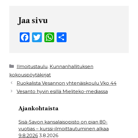
Jaa sivu
F
T
W
S
a
w
h
h
c
it
a
ar
e
t
ts
e
Kategoriat
Ilmoitustaulu
,
Kunnanhallituksen
b
e
A
kokouspöytäkirjat
Ruokalista Vesannon yhtenäiskoulu Vko 44
o
r
p
Vesanto hyvin esillä Mieliteko-mediassa
o
p
k
Ajankohtaista
Sisä-Savon kansalaisopisto on pian 80-
vuotias – kurssi-ilmoittautuminen alkaa
9.8.2026
3.8.2026