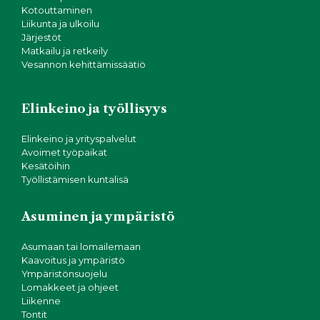
Kotouttaminen
Liikunta ja ulkoilu
Järjestöt
Matkailu ja retkeily
Vesannon kehittämissäätiö
Elinkeino ja työllisyys
Elinkeino ja yrityspalvelut
Avoimet työpaikat
Kesätöihin
Työllistämisen kuntalisä
Asuminen ja ympäristö
Asumaan tai lomailemaan
Kaavoitus ja ympäristö
Ympäristönsuojelu
Lomakkeet ja ohjeet
Liikenne
Tontit