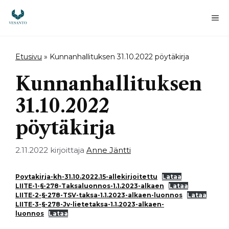
Siirry
sisältöön
Va
Etusivu
»
Kunnanhallituksen 31.10.2022 pöytäkirja
Kunnanhallituksen
31.10.2022
pöytäkirja
2.11.2022
kirjoittaja
Anne Jäntti
Poytakirja-kh-31.10.2022.15-allekirjoitettu
Lataa
LIITE-1-§-278-Taksaluonnos-1.1.2023-alkaen
Lataa
LIITE-2-§-278-TSV-taksa-1.1.2023-alkaen-luonnos
Lataa
LIITE-3-§-278-Jv-lietetaksa-1.1.2023-alkaen-
luonnos
Lataa