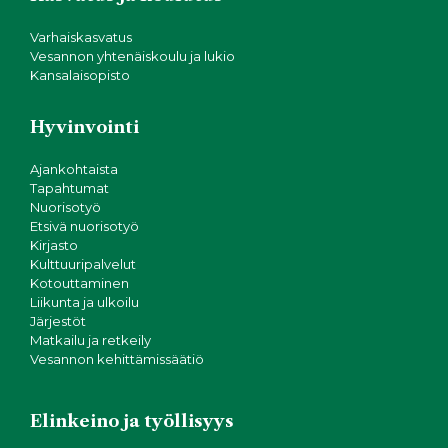
Varhaiskasvatus
Vesannon yhtenäiskoulu ja lukio
Kansalaisopisto
Hyvinvointi
Ajankohtaista
Tapahtumat
Nuorisotyö
Etsivä nuorisotyö
Kirjasto
Kulttuuripalvelut
Kotouttaminen
Liikunta ja ulkoilu
Järjestöt
Matkailu ja retkeily
Vesannon kehittämissäätiö
Elinkeino ja työllisyys