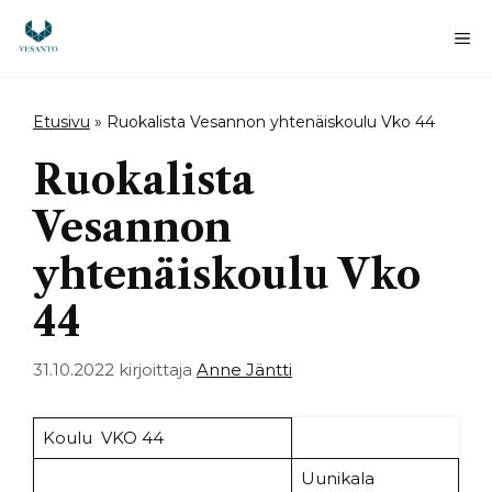
Siirry
sisältöön
Va
Etusivu
»
Ruokalista Vesannon yhtenäiskoulu Vko 44
Ruokalista
Vesannon
yhtenäiskoulu Vko
44
31.10.2022
kirjoittaja
Anne Jäntti
Koulu VKO 44
Uunikala