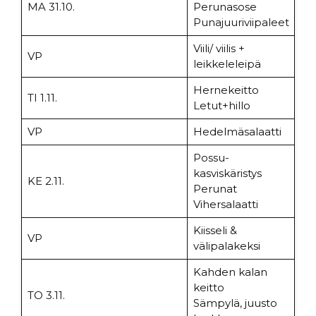
MA 31.10.
Perunasose
Punajuuriviipaleet
Viili/ viilis +
VP
leikkeleleipä
Hernekeitto
TI 1.11.
Letut+hillo
VP
Hedelmäsalaatti
Possu-
kasviskäristys
KE 2.11.
Perunat
Vihersalaatti
Kiisseli &
VP
välipalakeksi
Kahden kalan
keitto
TO 3.11.
Sämpylä, juusto