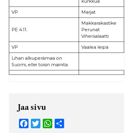
kurkkua
VP
Marjat
Makkarakastike
PE 4.11.
Perunat
Vihersalaatti
VP
Vaalea leipä
Lihan alkuperämaa on
Suomi, ellei toisin mainita.
Jaa sivu
F
T
W
S
a
w
h
h