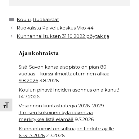
c
it
a
ar
e
t
ts
e
Kategoriat
Koulu
,
Ruokalistat
b
e
A
Ruokalista Palvelukeskus Vko 44
Kunnanhallituksen 31.10.2022 pöytäkirja
o
r
p
o
p
Ajankohtaista
k
Sisä-Savon kansalaisopisto on pian 80-
vuotias – kurssi-ilmoittautuminen alkaa
9.8.2026
3.8.2026
Koulun pihavälineiden asennus on alkanut!
14.7.2026
Vesannon kuntastrategia 2026–2029 –
Toggle Font size
ihmisen kokoinen kylä rakentaa
merkityksellistä elämää
9.7.2026
Kunnantoimiston sulkuajan tiedote ajalle
6.-31.7.2026
2.7.2026