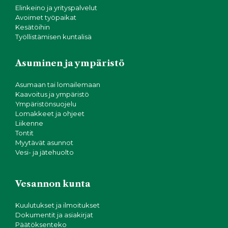
Elinkeino ja yrityspalvelut
Avoimet työpaikat
Kesätöihin
Työllistämisen kuntalisä
Asuminen ja ympäristö
Asumaan tai lomailemaan
Kaavoitus ja ympäristö
Ympäristönsuojelu
Lomakkeet ja ohjeet
Liikenne
Tontit
Myytävät asunnot
Vesi- ja jätehuolto
Vesannon kunta
Kuulutukset ja ilmoitukset
Dokumentit ja asiakirjat
Päätöksenteko