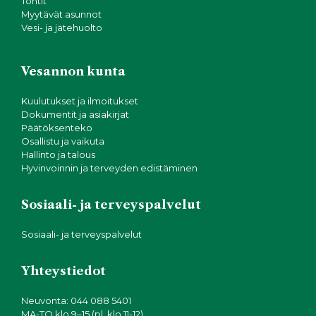
Tontit
Myytävät asunnot
Vesi- ja jätehuolto
Vesannon kunta
Kuulutukset ja ilmoitukset
Dokumentit ja asiakirjat
Päätöksenteko
Osallistu ja vaikuta
Hallinto ja talous
Hyvinvoinnin ja terveyden edistäminen
Sosiaali- ja terveyspalvelut
Sosiaali- ja terveyspalvelut
Yhteystiedot
Neuvonta: 044 088 5401
MA-TO klo 9–15 (pl. klo 11-12)