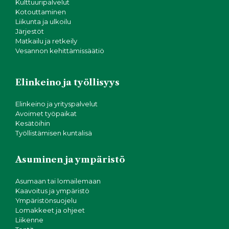
Kulttuuripalvelut
Kotouttaminen
Liikunta ja ulkoilu
Järjestöt
Matkailu ja retkeily
Vesannon kehittämissäätiö
Elinkeino ja työllisyys
Elinkeino ja yrityspalvelut
Avoimet työpaikat
Kesätöihin
Työllistämisen kuntalisä
Asuminen ja ympäristö
Asumaan tai lomailemaan
Kaavoitus ja ympäristö
Ympäristönsuojelu
Lomakkeet ja ohjeet
Liikenne