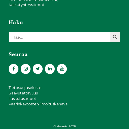
Kaikki yhteystiedot
Haku
Search Button
Search
for:
Seuraa
Tietosuojaseloste
Saavutettavuus
Laskutustiedot
Väärinkäytösten ilmoituskanava
© Vesanto 2026