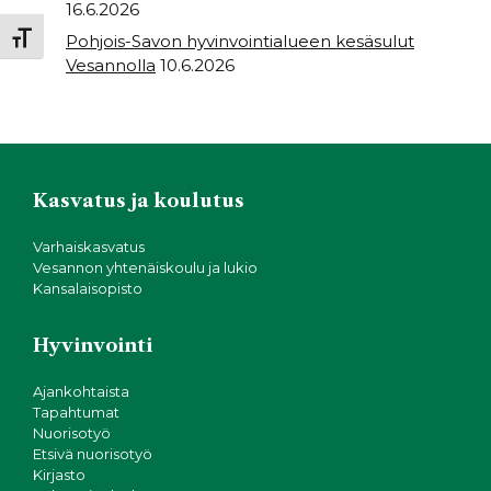
16.6.2026
Pohjois-Savon hyvinvointialueen kesäsulut
Toggle Font size
Vesannolla
10.6.2026
Kasvatus ja koulutus
Varhaiskasvatus
Vesannon yhtenäiskoulu ja lukio
Kansalaisopisto
Hyvinvointi
Ajankohtaista
Tapahtumat
Nuorisotyö
Etsivä nuorisotyö
Kirjasto