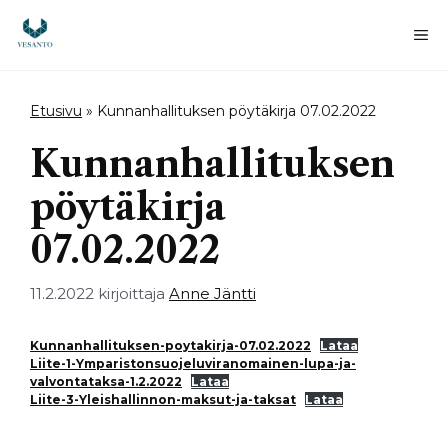
Siirry
sisältöön
Va
Etusivu
»
Kunnanhallituksen pöytäkirja 07.02.2022
Kunnanhallituksen
pöytäkirja
07.02.2022
11.2.2022
kirjoittaja
Anne Jäntti
Kunnanhallituksen-poytakirja-07.02.2022
Lataa
Liite-1-Ymparistonsuojeluviranomainen-lupa-ja-
valvontataksa-1.2.2022
Lataa
Liite-3-Yleishallinnon-maksut-ja-taksat
Lataa