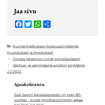
Jaa sivu
F
T
W
S
a
w
h
h
c
it
a
ar
e
t
ts
e
Kategoriat
Kunnanhallituksen kokouspöytäkirjat
,
b
e
A
Kuulutukset ja ilmoitukset
Onnea Vesannon omat penkkarilaiset!
o
r
p
Vanhus- ja vammaisneuvoston pöytäkirja
o
p
2.2.2022
k
Ajankohtaista
Sisä-Savon kansalaisopisto on pian 80-
vuotias – kurssi-ilmoittautuminen alkaa