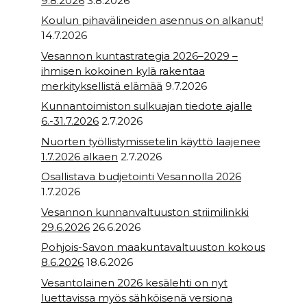
9.8.2026
3.8.2026
Koulun pihavälineiden asennus on alkanut!
14.7.2026
Vesannon kuntastrategia 2026–2029 –
ihmisen kokoinen kylä rakentaa
merkityksellistä elämää
9.7.2026
Kunnantoimiston sulkuajan tiedote ajalle
6.-31.7.2026
2.7.2026
Nuorten työllistymissetelin käyttö laajenee
1.7.2026 alkaen
2.7.2026
Osallistava budjetointi Vesannolla 2026
1.7.2026
Vesannon kunnanvaltuuston striimilinkki
29.6.2026
26.6.2026
Pohjois-Savon maakuntavaltuuston kokous
8.6.2026
18.6.2026
Vesantolainen 2026 kesälehti on nyt
luettavissa myös sähköisenä versiona