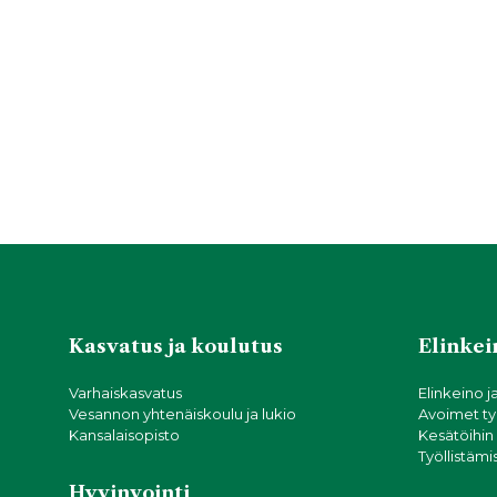
Kasvatus ja koulutus
Elinkein
Varhaiskasvatus
Elinkeino j
Vesannon yhtenäiskoulu ja lukio
Avoimet ty
Kansalaisopisto
Kesätöihin
Työllistämi
Hyvinvointi