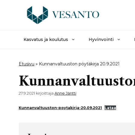
Siirry
sisältöön
Kasvatus ja koulutus
Hyvinvointi
Etusivu
»
Kunnanvaltuuston pöytäkirja 20.9.2021
Kunnanvaltuuston
27.9.2021
kirjoittaja
Anne Jäntti
Kunnanvaltuuston-poytakirja-20.09.2021
Lataa