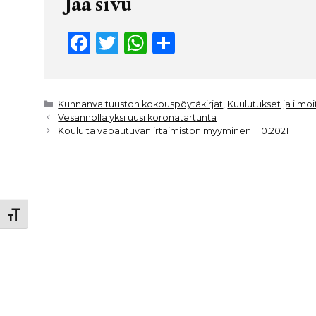
Jaa sivu
F
T
W
S
a
w
h
h
c
it
a
ar
e
t
ts
e
Kategoriat
Kunnanvaltuuston kokouspöytäkirjat
,
Kuulutukset ja ilmo
Vesannolla yksi uusi koronatartunta
b
e
A
Koululta vapautuvan irtaimiston myyminen 1.10.2021
o
r
p
o
p
k
Toggle Font size