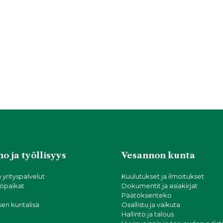
o ja työllisyys
Vesannon kunta
a yrityspalvelut
Kuulutukset ja ilmoitukset
öpaikat
Dokumentit ja asiakirjat
Päätöksenteko
sen kuntalisä
Osallistu ja vaikuta
Hallinto ja talous