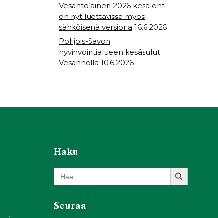
Vesantolainen 2026 kesälehti
on nyt luettavissa myös
sähköisenä versiona
16.6.2026
Pohjois-Savon
hyvinvointialueen kesäsulut
Vesannolla
10.6.2026
Haku
Search Button
Search
for:
Seuraa