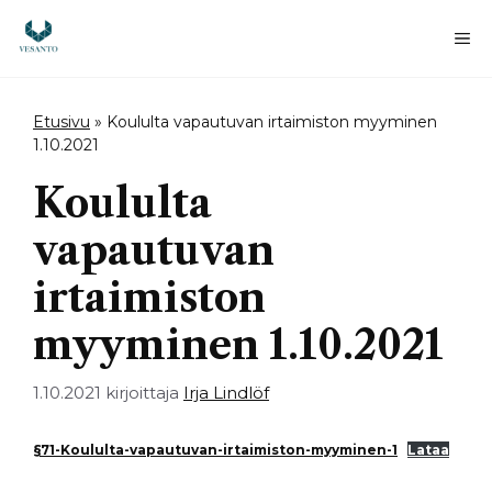
Siirry
sisältöön
Va
Etusivu
»
Koululta vapautuvan irtaimiston myyminen
1.10.2021
Koululta
vapautuvan
irtaimiston
myyminen 1.10.2021
1.10.2021
kirjoittaja
Irja Lindlöf
§71-Koululta-vapautuvan-irtaimiston-myyminen-1
Lataa