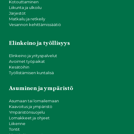
Kotouttaminen
Liikunta ja ulkoilu
Järjestöt
Matkailu ja retkeily
Vesannon kehittämissäätiö
Elinkeino ja työllisyys
Elinkeino ja yrityspalvelut
Avoimet työpaikat
Kesätöihin
Työllistämisen kuntalisä
Asuminen ja ympäristö
Asumaan tai lomailemaan
Kaavoitus ja ympäristö
Ympäristönsuojelu
Lomakkeet ja ohjeet
Liikenne
Tontit