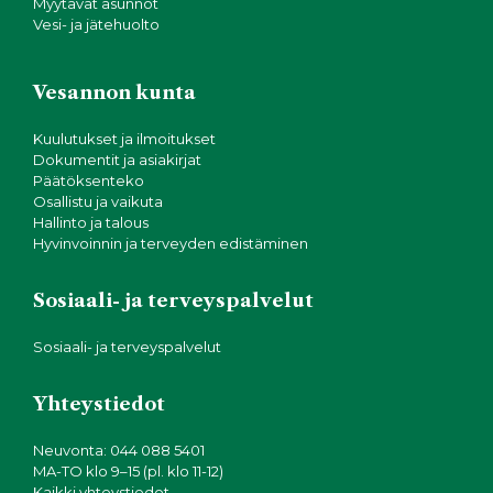
Myytävät asunnot
Vesi- ja jätehuolto
Vesannon kunta
Kuulutukset ja ilmoitukset
Dokumentit ja asiakirjat
Päätöksenteko
Osallistu ja vaikuta
Hallinto ja talous
Hyvinvoinnin ja terveyden edistäminen
Sosiaali- ja terveyspalvelut
Sosiaali- ja terveyspalvelut
Yhteystiedot
Neuvonta: 044 088 5401
MA-TO klo 9–15 (pl. klo 11-12)
Kaikki yhteystiedot