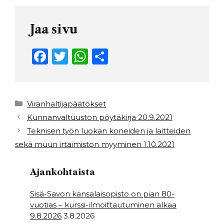
Jaa sivu
F
T
W
S
a
w
h
h
c
it
a
ar
e
t
ts
e
Kategoriat
Viranhaltijapäätökset
b
e
A
Kunnanvaltuuston pöytäkirja 20.9.2021
Teknisen työn luokan koneiden ja laitteiden
o
r
p
sekä muun irtaimiston myyminen 1.10.2021
o
p
k
Ajankohtaista
Sisä-Savon kansalaisopisto on pian 80-
vuotias – kurssi-ilmoittautuminen alkaa
9.8.2026
3.8.2026