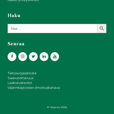
Haku
Search Button
Search
for:
Seuraa
Tietosuojaseloste
Saavutettavuus
Laskutustiedot
Väärinkäytösten ilmoituskanava
© Vesanto 2026