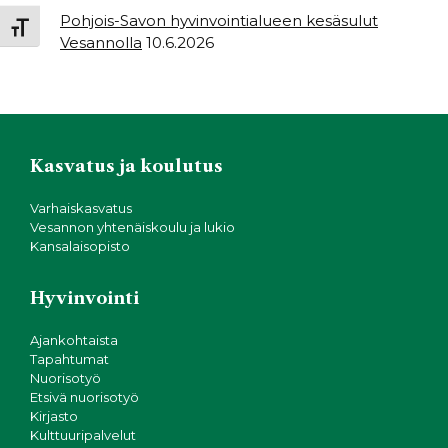
Pohjois-Savon hyvinvointialueen kesäsulut
Toggle Font size
Vesannolla
10.6.2026
Kasvatus ja koulutus
Varhaiskasvatus
Vesannon yhtenäiskoulu ja lukio
Kansalaisopisto
Hyvinvointi
Ajankohtaista
Tapahtumat
Nuorisotyö
Etsivä nuorisotyö
Kirjasto
Kulttuuripalvelut