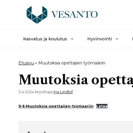
Siirry
sisältöön
Kasvatus ja koulutus
Hyvinvointi
Etusivu
»
Muutoksia opettajien työmääriin
Muutoksia opetta
3.4.2024
kirjoittaja
Irja Lindlöf
9-§-Muutoksia-opettajien-tyomaariin
Lataa