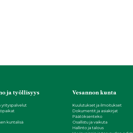
o ja työllisyys
Vesannon kunta
a yrityspalvelut
Kuulutukset ja ilmoitukset
öpaikat
Dokumentit ja asiakirjat
Päätöksenteko
sen kuntalisä
Osallistu ja vaikuta
Hallinto ja talous