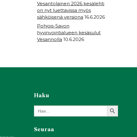
Vesantolainen 2026 kesälehti
on nyt luettavissa myös
sähköisenä versiona
16.6.2026
Pohjois-Savon
hyvinvointialueen kesäsulut
Vesannolla
10.6.2026
Haku
Search Button
Search
for:
Seuraa