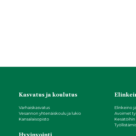
Kasvatus ja koulutus
Elinkein
Varhaiskasvatus
Elinkeino j
Vesannon yhtenäiskoulu ja lukio
Avoimet ty
Kansalaisopisto
Kesätöihin
Työllistämi
Hyvinvointi