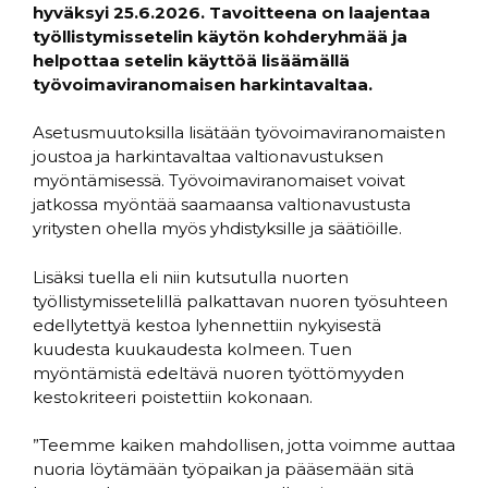
hyväksyi 25.6.2026. Tavoitteena on laajentaa
työllistymissetelin käytön kohderyhmää ja
helpottaa setelin käyttöä lisäämällä
työvoimaviranomaisen harkintavaltaa.
Asetusmuutoksilla lisätään työvoimaviranomaisten
joustoa ja harkintavaltaa valtionavustuksen
myöntämisessä. Työvoimaviranomaiset voivat
jatkossa myöntää saamaansa valtionavustusta
yritysten ohella myös yhdistyksille ja säätiöille.
Lisäksi tuella eli niin kutsutulla nuorten
työllistymissetelillä palkattavan nuoren työsuhteen
edellytettyä kestoa lyhennettiin nykyisestä
kuudesta kuukaudesta kolmeen. Tuen
myöntämistä edeltävä nuoren työttömyyden
kestokriteeri poistettiin kokonaan.
”Teemme kaiken mahdollisen, jotta voimme auttaa
nuoria löytämään työpaikan ja pääsemään sitä