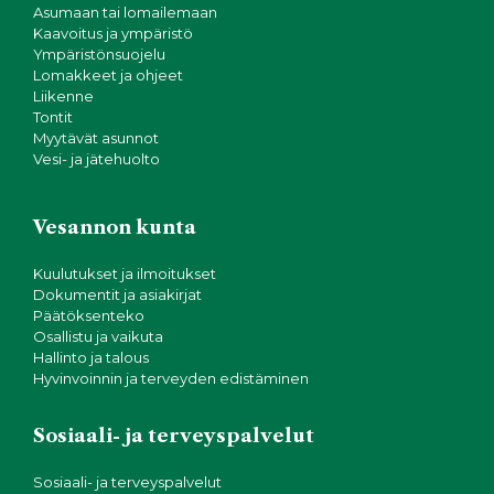
Asumaan tai lomailemaan
Kaavoitus ja ympäristö
Ympäristönsuojelu
Lomakkeet ja ohjeet
Liikenne
Tontit
Myytävät asunnot
Vesi- ja jätehuolto
Vesannon kunta
Kuulutukset ja ilmoitukset
Dokumentit ja asiakirjat
Päätöksenteko
Osallistu ja vaikuta
Hallinto ja talous
Hyvinvoinnin ja terveyden edistäminen
Sosiaali- ja terveyspalvelut
Sosiaali- ja terveyspalvelut