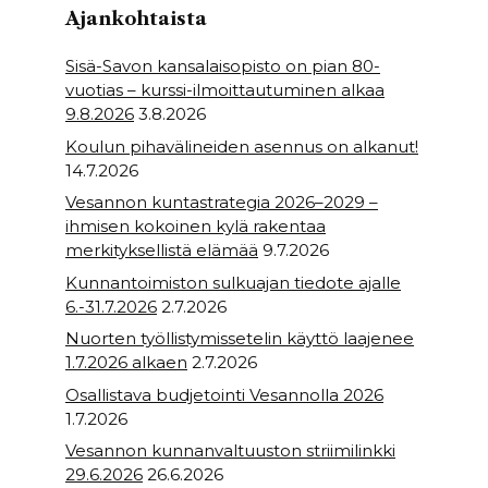
k
Ajankohtaista
Sisä-Savon kansalaisopisto on pian 80-
vuotias – kurssi-ilmoittautuminen alkaa
9.8.2026
3.8.2026
Koulun pihavälineiden asennus on alkanut!
14.7.2026
Vesannon kuntastrategia 2026–2029 –
ihmisen kokoinen kylä rakentaa
merkityksellistä elämää
9.7.2026
Kunnantoimiston sulkuajan tiedote ajalle
6.-31.7.2026
2.7.2026
Nuorten työllistymissetelin käyttö laajenee
1.7.2026 alkaen
2.7.2026
Osallistava budjetointi Vesannolla 2026
1.7.2026
Vesannon kunnanvaltuuston striimilinkki
29.6.2026
26.6.2026