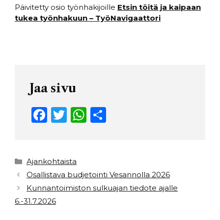
Päivitetty osio työnhakijoille
Etsin töitä ja kaipaan
tukea työnhakuun – TyöNavigaattori
Jaa sivu
F
T
W
S
a
w
h
h
c
it
a
ar
e
t
ts
e
Kategoriat
Ajankohtaista
b
e
A
Osallistava budjetointi Vesannolla 2026
Kunnantoimiston sulkuajan tiedote ajalle
o
r
p
6.-31.7.2026
o
p