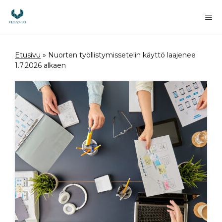
Siirry
sisältöön
Va
Etusivu
»
Nuorten työllistymissetelin käyttö laajenee
1.7.2026 alkaen