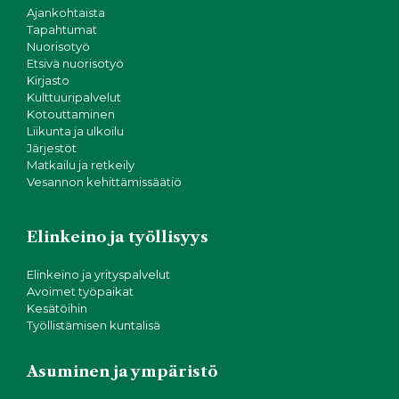
Ajankohtaista
Tapahtumat
Nuorisotyö
Etsivä nuorisotyö
Kirjasto
Kulttuuripalvelut
Kotouttaminen
Liikunta ja ulkoilu
Järjestöt
Matkailu ja retkeily
Vesannon kehittämissäätiö
Elinkeino ja työllisyys
Elinkeino ja yrityspalvelut
Avoimet työpaikat
Kesätöihin
Työllistämisen kuntalisä
Asuminen ja ympäristö