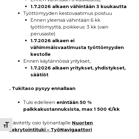
1.7.2026 alkaen vähintään 3 kuukautta
Työttömyyden kestovaatimus poistuu
Ennen yleensä vähintään 6 kk
työttömyyttä, poikkeus: 3 kk (vain
perusaste)
1.7.2026 alkaen ei
vähimmäisvaatimusta työttömyyden
kestolle
Ennen käytännössä yritykset,
1.7.2026 alkaen
yritykset, yhdistykset,
säätiöt
. Tukitaso pysyy ennallaan
Tuki edelleen
enintään 50 %
palkkakustannuksista, max 1 500 €/kk
Päivitetty osio työnantajille
Nuorten
Toggle Font size
rekrytointituki – TyöNavigaattori