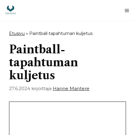
Siirry
sisältöön
Va
Etusivu
»
Paintball-tapahtuman kuljetus
Paintball-
tapahtuman
kuljetus
27.6.2024
kirjoittaja
Hanne Mantere