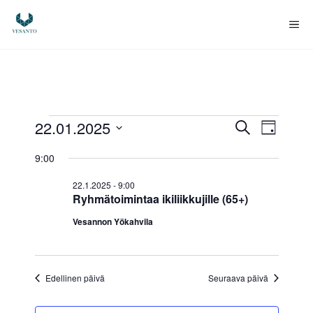
Siirry
sisältöön
Va
Tapahtumat
T
T
22.01.2025
E
P
t
V
ä
a
a
s
for
9:00
i
a
i
p
v
l
p
22.1.2025 - 9:00
ä
22.1.2025
i
a
Ryhmätoimintaa ikiliikkujille (65+)
t
a
h
Vesannon Yökahvila
s
e
h
t
p
u
ä
t
Edellinen päivä
Seuraava päivä
i
m
u
v