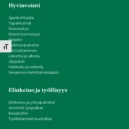
N
i
Hyvinvointi
o
ä
n
Ajankohtaista
k
Tapahtumat
Nuorisotyö
Etsivä nuorisotyö
y
Kirjasto
Kulttuuripalvelut
m
Toggle Font size
Kotouttaminen
Liikunta ja ulkoilu
ä
Järjestöt
Matkailu ja retkeily
t
Vesannon kehittämissäätiö
n
Elinkeino ja työllisyys
a
Elinkeino ja yrityspalvelut
v
Avoimet työpaikat
Kesätöihin
Työllistämisen kuntalisä
i