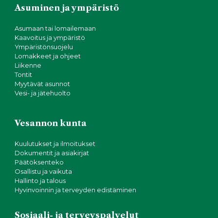
g
Asuminen ja ympäristö
o
Asumaan tai lomailemaan
Kaavoitus ja ympäristö
i
Ympäristönsuojelu
Lomakkeet ja ohjeet
n
Liikenne
Tontit
Myytävät asunnot
t
Vesi- ja jätehuolto
i
Vesannon kunta
Kuulutukset ja ilmoitukset
Dokumentit ja asiakirjat
Päätöksenteko
Osallistu ja vaikuta
Hallinto ja talous
Hyvinvoinnin ja terveyden edistäminen
Sosiaali- ja terveyspalvelut