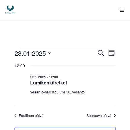
Siirry
sisältöön
Va
Tapahtumat
T
T
23.01.2025
E
P
t
V
ä
a
a
s
for
12:00
i
a
i
p
v
l
p
23.1.2025 - 12:00
ä
23.1.2025
i
a
Lumikenkäretket
t
a
h
Vesanto-halli
Koulutie 16, Vesanto
s
e
h
t
p
u
ä
t
Edellinen päivä
Seuraava päivä
i
m
u
v