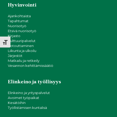
N
i
Hyvinvointi
o
ä
n
Ajankohtaista
k
Tapahtumat
Nuorisotyö
Etsivä nuorisotyö
y
Kirjasto
Kulttuuripalvelut
m
Toggle Font size
Kotouttaminen
Liikunta ja ulkoilu
ä
Järjestöt
Matkailu ja retkeily
t
Vesannon kehittämissäätiö
n
Elinkeino ja työllisyys
a
Elinkeino ja yrityspalvelut
v
Avoimet työpaikat
Kesätöihin
Työllistämisen kuntalisä
i