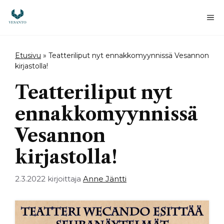
Siirry
sisältöön
Va
Etusivu
»
Teatteriliput nyt ennakkomyynnissä Vesannon
kirjastolla!
Teatteriliput nyt
ennakkomyynnissä
Vesannon
kirjastolla!
2.3.2022
kirjoittaja
Anne Jäntti