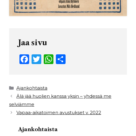
Jaa sivu
F
T
W
S
a
w
h
h
c
it
a
ar
e
t
ts
e
Kategoriat
Ajankohtaista
b
e
A
Älä jää huolien kanssa yksin – yhdessä me
selviämme
o
r
p
Vapaa-aikatoimen avustukset v. 2022
o
p
k
Ajankohtaista