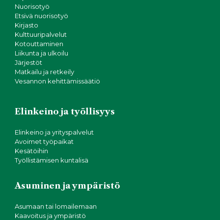
Nuorisotyö
Etsivä nuorisotyö
Kirjasto
Kulttuuripalvelut
Kotouttaminen
Liikunta ja ulkoilu
Järjestöt
Matkailu ja retkeily
Vesannon kehittämissäätiö
Elinkeino ja työllisyys
Elinkeino ja yrityspalvelut
Avoimet työpaikat
Kesätöihin
Työllistämisen kuntalisä
Asuminen ja ympäristö
Asumaan tai lomailemaan
Kaavoitus ja ympäristö