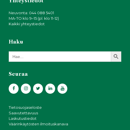
Yhteystiedot
Neuvonta: 044 088 5401
MA-TO klo 9–15 (pl. klo 11-12)
Kaikki yhteystiedot
Haku
Search Button
Search
for:
Seuraa
Tietosuojaseloste
Saavutettavuus
Laskutustiedot
Väärinkäytösten ilmoituskanava