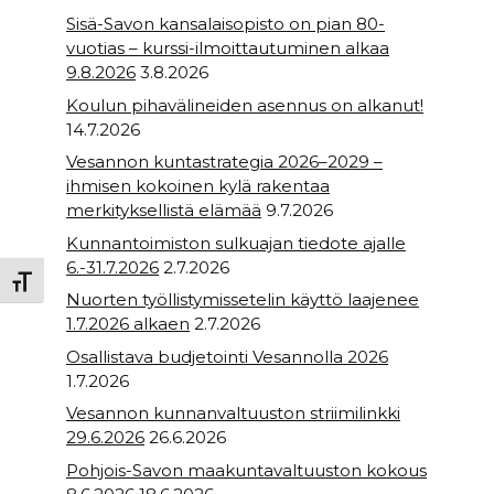
Sisä-Savon kansalaisopisto on pian 80-
vuotias – kurssi-ilmoittautuminen alkaa
9.8.2026
3.8.2026
Koulun pihavälineiden asennus on alkanut!
14.7.2026
Vesannon kuntastrategia 2026–2029 –
ihmisen kokoinen kylä rakentaa
merkityksellistä elämää
9.7.2026
Kunnantoimiston sulkuajan tiedote ajalle
6.-31.7.2026
2.7.2026
Toggle Font size
Nuorten työllistymissetelin käyttö laajenee
1.7.2026 alkaen
2.7.2026
Osallistava budjetointi Vesannolla 2026
1.7.2026
Vesannon kunnanvaltuuston striimilinkki
29.6.2026
26.6.2026
Pohjois-Savon maakuntavaltuuston kokous