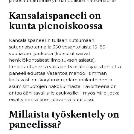
jatkosuunnittelulle ja mahdollisille hankehauille.
Kansalaispaneeli on
kunta pienoiskoossa
Kansalaispaneeliin tullaan kutsumaan
satunnaisotannalla 350 vesantolaista 15–89-
vuotiaiden joukosta (kutsutut saavat
henkilökohtaisesti ilmoituksen asiasta).
Ilmoittautuneista valitaan 15 osallistujaa siten, että
paneeli edustaa Vesantoa mahdollisimman
kattavasti eri ikäryhmien, elämäntilanteiden ja
asumismuotojen näkökulmasta. Tavoitteena on
antaa ääni tavallisille asukkaille – myös niille, jotka
eivät yleensä koe tulevansa kuulluiksi.
Millaista työskentely on
paneelissa?