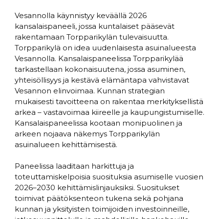
Vesannolla käynnistyy keväällä 2026
kansalaispaneeli, jossa kuntalaiset pääsevät
rakentamaan Torpparikylän tulevaisuutta.
Torpparikylä on idea uudenlaisesta asuinalueesta
Vesannolla. Kansalaispaneelissa Torpparikylää
tarkastellaan kokonaisuutena, jossa asuminen,
yhteisöllisyys ja kestävä elämäntapa vahvistavat
Vesannon elinvoimaa. Kunnan strategian
mukaisesti tavoitteena on rakentaa merkityksellistä
arkea – vastavoimaa kiireelle ja kaupungistumiselle.
Kansalaispaneelissa kootaan monipuolinen ja
arkeen nojaava näkemys Torpparikylän
asuinalueen kehittämisestä.
Paneelissa laaditaan harkittuja ja
toteuttamiskelpoisia suosituksia asumiselle vuosien
2026–2030 kehittämislinjauksiksi. Suositukset
toimivat päätöksenteon tukena sekä pohjana
kunnan ja yksityisten toimijoiden investoinneille,