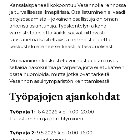
Kansalaispaneeli kokoontuu Vesannolla rennossa
ja turvallisessa ilmapiirissä. Osallistuminen ei vaadi
erityisosaamista – jokainen osallistuja on oman
arkensa asiantuntija. Työskentelyn aikana
varmistetaan, että kaikki saavat riittävästi
taustatietoa käsiteltävistä teemoista ja että
keskustelu etenee selkeästi ja tasapuolisesti.
Moniääninen keskustelu voi nostaa esiin myös
sellaisia näkökulmia ja tarpeita, joita ei etukäteen
osata huomioida, mutta jotka ovat tärkeitä
Vesannon asuinympäristön kehittämisessä.
Työpajojen ajankohdat
Työpaja 1:
16.4.2026 klo 17.00–20.00
Tutustuminen ja perehtyminen
Työpaja 2:
9.5.2026 klo 10.00–16.00
Ideointi ja syventyminen