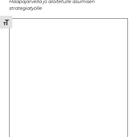
Haapajärvellä jo aloitetulle asumisen
strategiatyölle
Toggle Font size