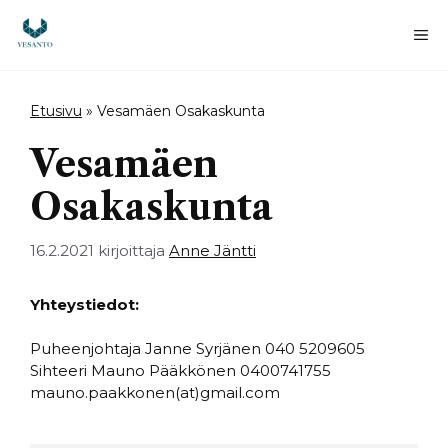
Siirry
sisältöön
Va
Etusivu
»
Vesamäen Osakaskunta
Vesamäen
Osakaskunta
16.2.2021
kirjoittaja
Anne Jäntti
Yhteystiedot:
Puheenjohtaja Janne Syrjänen 040 5209605
Sihteeri Mauno Pääkkönen 0400741755
mauno.paakkonen(at)gmail.com