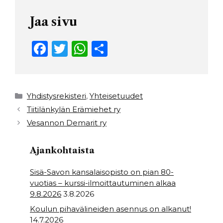
Jaa sivu
F
T
W
S
a
w
h
h
c
it
a
ar
e
t
ts
e
Kategoriat
Yhdistysrekisteri
,
Yhteisetuudet
b
e
A
Tiitilänkylän Erämiehet ry
Vesannon Demarit ry
o
r
p
o
p
Ajankohtaista
k
Sisä-Savon kansalaisopisto on pian 80-
vuotias – kurssi-ilmoittautuminen alkaa
9.8.2026
3.8.2026
Koulun pihavälineiden asennus on alkanut!
14.7.2026