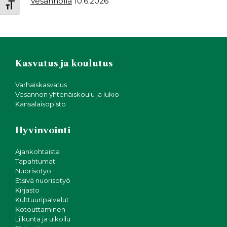
Vesannolla
10.6.2026
Toggle Font size
Kasvatus ja koulutus
Varhaiskasvatus
Vesannon yhtenäiskoulu ja lukio
Kansalaisopisto
Hyvinvointi
Ajankohtaista
Tapahtumat
Nuorisotyö
Etsivä nuorisotyö
Kirjasto
Kulttuuripalvelut
Kotouttaminen
Liikunta ja ulkoilu