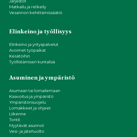
Järjestöt
Matkailu ja retkeily
Vesannon kehittämissäätiö
Elinkeino ja työllisyys
Elinkeino ja yrityspalvelut
Avoimet työpaikat
Kesätöihin
Työllistämisen kuntalisä
Asuminen ja ympäristö
Asumaan tai lomailemaan
Kaavoitus ja ympäristö
Ympäristönsuojelu
Lomakkeet ja ohjeet
Liikenne
Tontit
Myytävät asunnot
Vesi- ja jätehuolto