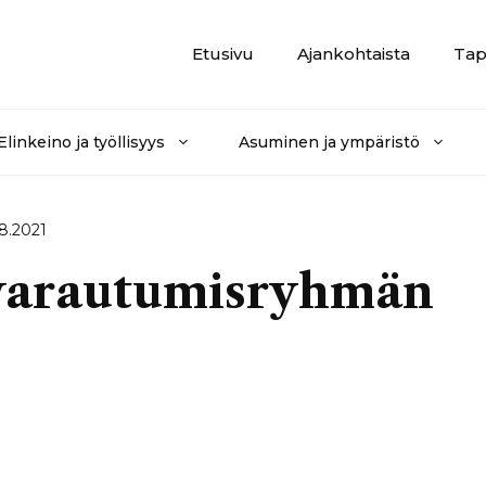
Etusivu
Ajankohtaista
Tap
Elinkeino ja työllisyys
Asuminen ja ympäristö
.8.2021
 varautumisryhmän