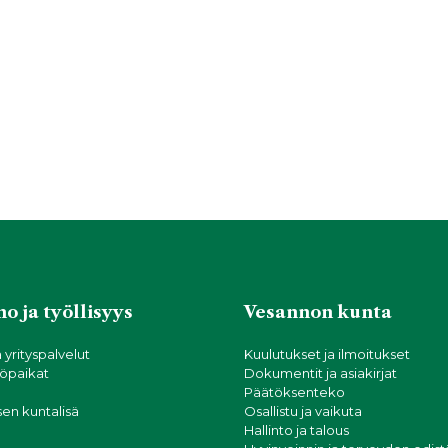
o ja työllisyys
Vesannon kunta
a yrityspalvelut
Kuulutukset ja ilmoitukset
öpaikat
Dokumentit ja asiakirjat
Päätöksenteko
sen kuntalisä
Osallistu ja vaikuta
Hallinto ja talous