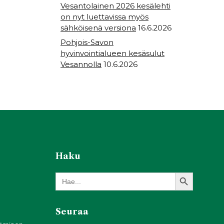
Vesantolainen 2026 kesälehti
on nyt luettavissa myös
sähköisenä versiona
16.6.2026
Pohjois-Savon
hyvinvointialueen kesäsulut
Vesannolla
10.6.2026
Haku
Search Button
Search
for:
Seuraa