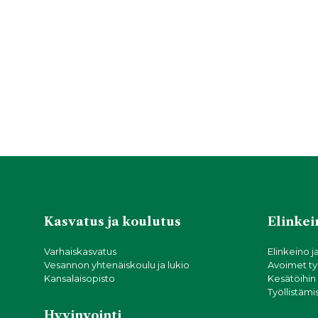
Kasvatus ja koulutus
Elinkein
Varhaiskasvatus
Elinkeino j
Vesannon yhtenäiskoulu ja lukio
Avoimet ty
Kansalaisopisto
Kesätöihin
Työllistämi
Hyvinvointi