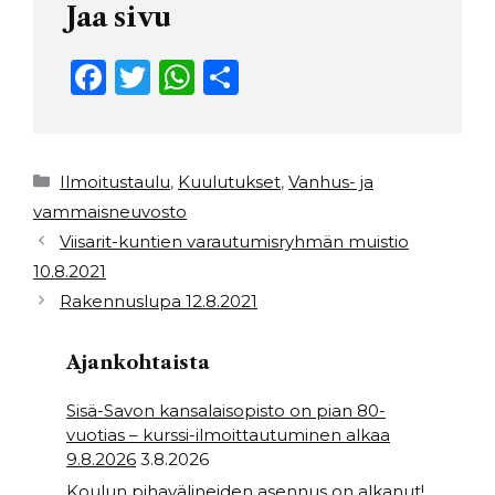
Jaa sivu
F
T
W
S
a
w
h
h
c
it
a
ar
e
t
ts
e
Kategoriat
Ilmoitustaulu
,
Kuulutukset
,
Vanhus- ja
b
e
A
vammaisneuvosto
Viisarit-kuntien varautumisryhmän muistio
o
r
p
10.8.2021
o
p
Rakennuslupa 12.8.2021
k
Ajankohtaista
Sisä-Savon kansalaisopisto on pian 80-
vuotias – kurssi-ilmoittautuminen alkaa
9.8.2026
3.8.2026
Koulun pihavälineiden asennus on alkanut!