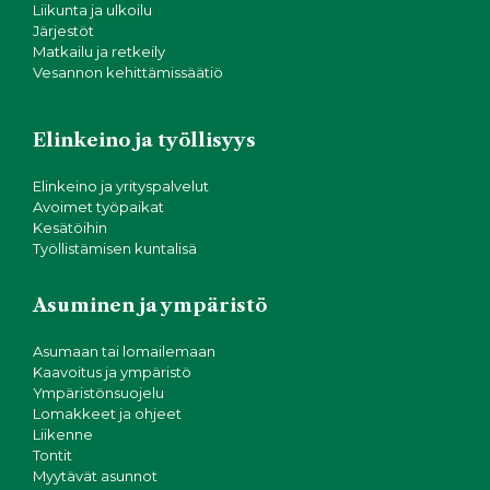
Liikunta ja ulkoilu
Järjestöt
Matkailu ja retkeily
Vesannon kehittämissäätiö
Elinkeino ja työllisyys
Elinkeino ja yrityspalvelut
Avoimet työpaikat
Kesätöihin
Työllistämisen kuntalisä
Asuminen ja ympäristö
Asumaan tai lomailemaan
Kaavoitus ja ympäristö
Ympäristönsuojelu
Lomakkeet ja ohjeet
Liikenne
Tontit
Myytävät asunnot