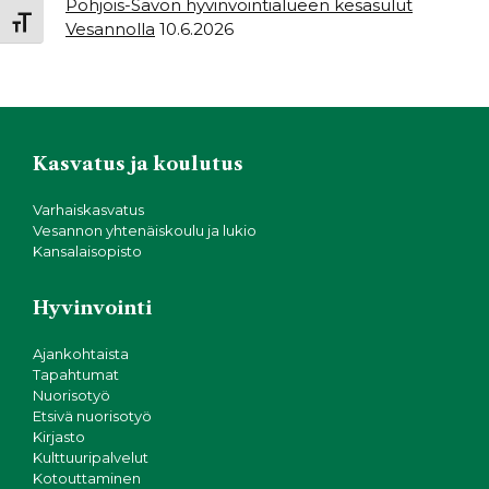
Pohjois-Savon hyvinvointialueen kesäsulut
Toggle Font size
Vesannolla
10.6.2026
Kasvatus ja koulutus
Varhaiskasvatus
Vesannon yhtenäiskoulu ja lukio
Kansalaisopisto
Hyvinvointi
Ajankohtaista
Tapahtumat
Nuorisotyö
Etsivä nuorisotyö
Kirjasto
Kulttuuripalvelut
Kotouttaminen