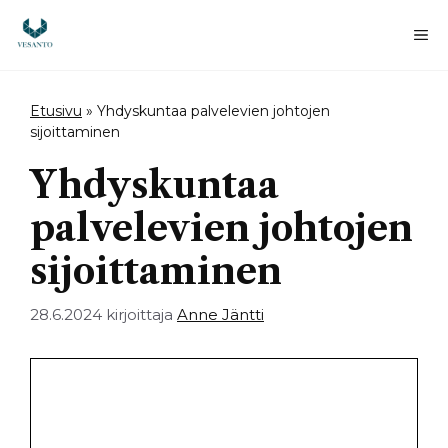
Siirry
sisältöön
Va
Etusivu
»
Yhdyskuntaa palvelevien johtojen
sijoittaminen
Yhdyskuntaa
palvelevien johtojen
sijoittaminen
28.6.2024
kirjoittaja
Anne Jäntti