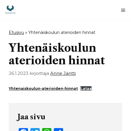
Siirry
sisältöön
Va
Etusivu
»
Yhtenäiskoulun aterioiden hinnat
Yhtenäiskoulun
aterioiden hinnat
26.1.2023
kirjoittaja
Anne Jäntti
Yhtenaiskoulun-aterioiden-hinnat
Lataa
Jaa sivu