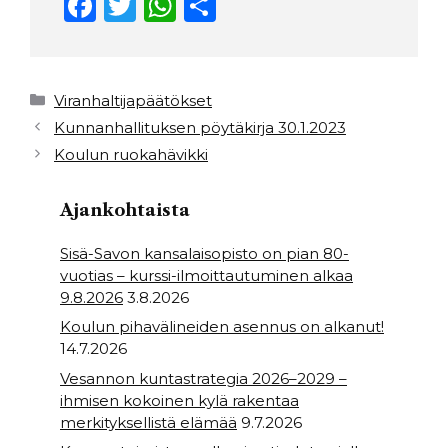
F
T
W
S
a
w
h
h
c
it
a
ar
e
t
ts
e
Kategoriat
Viranhaltijapäätökset
b
e
A
Kunnanhallituksen pöytäkirja 30.1.2023
Koulun ruokahävikki
o
r
p
o
p
Ajankohtaista
k
Sisä-Savon kansalaisopisto on pian 80-
vuotias – kurssi-ilmoittautuminen alkaa
9.8.2026
3.8.2026
Koulun pihavälineiden asennus on alkanut!
14.7.2026
Vesannon kuntastrategia 2026–2029 –
ihmisen kokoinen kylä rakentaa
merkityksellistä elämää
9.7.2026