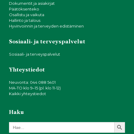
Dokumentit ja asiakirjat
Päätöksenteko
Osallistu ja vaikuta
Hallinto ja talous
Hyvinvoinnin ja terveyden edistäminen
Sosiaali- ja terveyspalvelut
Sosiaali- ja terveyspalvelut
Yhteystiedot
Neuvonta: 044 088 5401
MA-TO klo 9–15 (pl. klo 11-12)
Kaikki yhteystiedot
Haku
Search Button
Search
for: