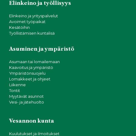
Elinkeino ja työllisyys
Elinkeino ja yrityspalvelut
Avoimet työpaikat
Kesätöihin
Työllistämisen kuntalisä
Asuminen ja ympäristö
Asumaan tai lomailemaan
Kaavoitus ja ympäristö
Ympäristönsuojelu
Lomakkeet ja ohjeet
Liikenne
Tontit
Myytävät asunnot
Vesi- ja jätehuolto
Vesannon kunta
Kuulutukset ja ilmoitukset