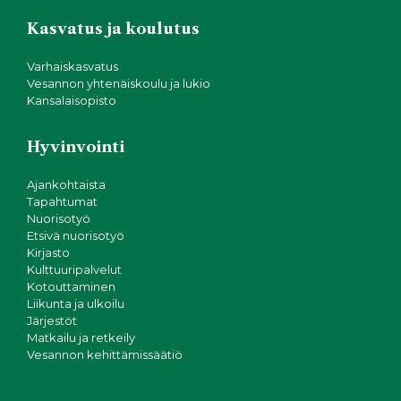
Kasvatus ja koulutus
Varhaiskasvatus
Vesannon yhtenäiskoulu ja lukio
Kansalaisopisto
Hyvinvointi
Ajankohtaista
Tapahtumat
Nuorisotyö
Etsivä nuorisotyö
Kirjasto
Kulttuuripalvelut
Kotouttaminen
Liikunta ja ulkoilu
Järjestöt
Matkailu ja retkeily
Vesannon kehittämissäätiö