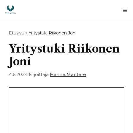
Siirry
sisältöön
Va
Etusivu
»
Yritystuki Riikonen Joni
Yritystuki Riikonen
Joni
4.6.2024
kirjoittaja
Hanne Mantere