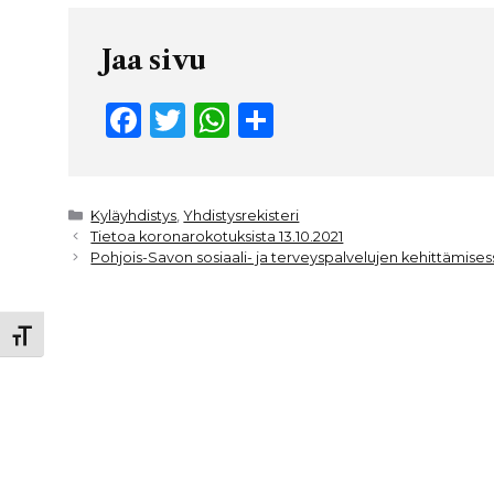
Jaa sivu
F
T
W
S
a
w
h
h
c
it
a
ar
e
t
ts
e
Kategoriat
Kyläyhdistys
,
Yhdistysrekisteri
Tietoa koronarokotuksista 13.10.2021
b
e
A
Pohjois-Savon sosiaali- ja terveyspalvelujen kehittämis
o
r
p
o
p
Toggle Font size
k