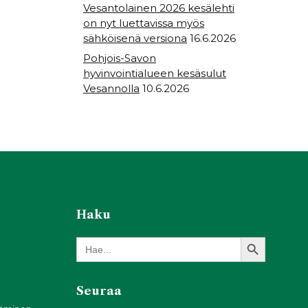
Vesantolainen 2026 kesälehti
on nyt luettavissa myös
sähköisenä versiona
16.6.2026
Pohjois-Savon
hyvinvointialueen kesäsulut
Vesannolla
10.6.2026
Haku
Search Button
Search
for:
Seuraa