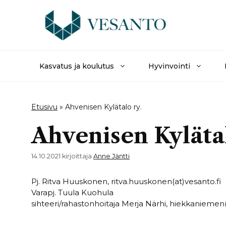
Siirry
sisältöön
Kasvatus ja koulutus
Hyvinvointi
Etusivu
»
Ahvenisen Kylätalo ry.
Ahvenisen Kylätal
14.10.2021
kirjoittaja
Anne Jäntti
Pj. Ritva Huuskonen, ritva.huuskonen(at)vesanto.fi
Varapj. Tuula Kuohula
sihteeri/rahastonhoitaja Merja Närhi, hiekkanieme