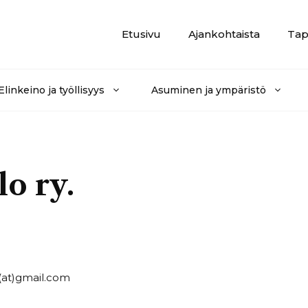
Etusivu
Ajankohtaista
Tap
Elinkeino ja työllisyys
Asuminen ja ympäristö
o ry.
n(at)gmail.com