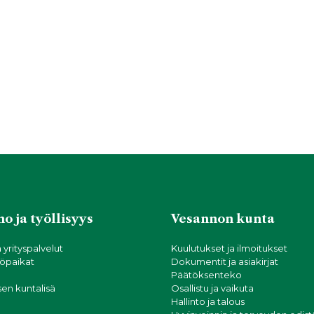
o ja työllisyys
Vesannon kunta
a yrityspalvelut
Kuulutukset ja ilmoitukset
öpaikat
Dokumentit ja asiakirjat
Päätöksenteko
sen kuntalisä
Osallistu ja vaikuta
Hallinto ja talous