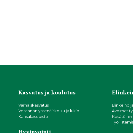
Kasvatus ja koulutus
Elinkein
Varhaiskasvatus
Elinkeino j
Vesannon yhtenäiskoulu ja lukio
Avoimet ty
Kansalaisopisto
Kesätöihin
Työllistämi
Hyvinvointi