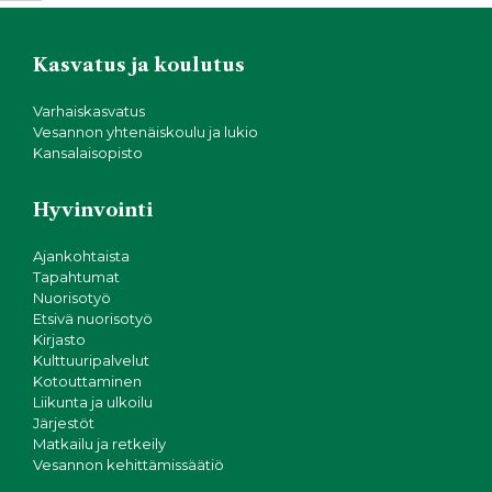
Kasvatus ja koulutus
Varhaiskasvatus
Vesannon yhtenäiskoulu ja lukio
Kansalaisopisto
Hyvinvointi
Ajankohtaista
Tapahtumat
Nuorisotyö
Etsivä nuorisotyö
Kirjasto
Kulttuuripalvelut
Kotouttaminen
Liikunta ja ulkoilu
Järjestöt
Matkailu ja retkeily
Vesannon kehittämissäätiö