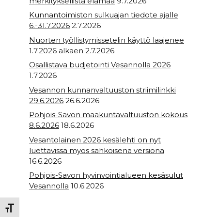
merkityksellistä elämää
9.7.2026
Kunnantoimiston sulkuajan tiedote ajalle
6.-31.7.2026
2.7.2026
Nuorten työllistymissetelin käyttö laajenee
1.7.2026 alkaen
2.7.2026
Osallistava budjetointi Vesannolla 2026
1.7.2026
Vesannon kunnanvaltuuston striimilinkki
29.6.2026
26.6.2026
Pohjois-Savon maakuntavaltuuston kokous
8.6.2026
18.6.2026
Vesantolainen 2026 kesälehti on nyt
luettavissa myös sähköisenä versiona
16.6.2026
Pohjois-Savon hyvinvointialueen kesäsulut
Vesannolla
10.6.2026
Toggle Font size