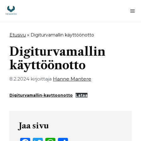
Siirry
sisältöön
Va
Etusivu
»
Digiturvamallin käyttöönotto
Digiturvamallin
käyttöönotto
8.2.2024
kirjoittaja
Hanne Mantere
Digiturvamallin-kayttoonotto
Lataa
Jaa sivu