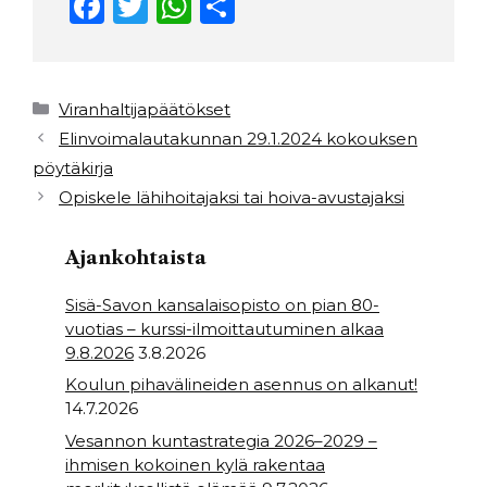
F
T
W
S
a
w
h
h
c
it
a
ar
e
t
ts
e
Kategoriat
Viranhaltijapäätökset
b
e
A
Elinvoimalautakunnan 29.1.2024 kokouksen
pöytäkirja
o
r
p
Opiskele lähihoitajaksi tai hoiva-avustajaksi
o
p
k
Ajankohtaista
Sisä-Savon kansalaisopisto on pian 80-
vuotias – kurssi-ilmoittautuminen alkaa
9.8.2026
3.8.2026
Koulun pihavälineiden asennus on alkanut!
14.7.2026
Vesannon kuntastrategia 2026–2029 –
ihmisen kokoinen kylä rakentaa