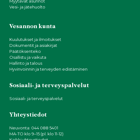
Myytävät asunnot
Vesi- ja jätehuolto
Vesannon kunta
Kuulutukset ja ilmoitukset
Dokumentit ja asiakirjat
Päätöksenteko
Osallistu ja vaikuta
Hallinto ja talous
Hyvinvoinnin ja terveyden edistäminen
Sosiaali- ja terveyspalvelut
Sosiaali- ja terveyspalvelut
Yhteystiedot
Neuvonta: 044 088 5401
MA-TO klo 9–15 (pl. klo 11-12)
Kaikki yhteystiedot