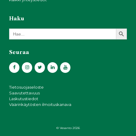
Haku
Search Button
Search
for:
Seuraa
Tietosuojaseloste
Saavutettavuus
Laskutustiedot
Väärinkäytösten ilmoituskanava
© Vesanto 2026