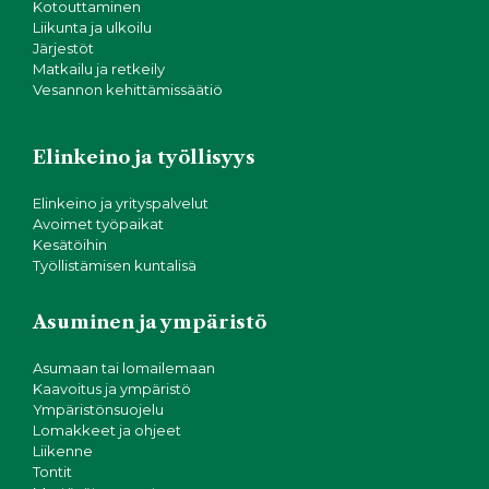
Kotouttaminen
Liikunta ja ulkoilu
Järjestöt
Matkailu ja retkeily
Vesannon kehittämissäätiö
Elinkeino ja työllisyys
Elinkeino ja yrityspalvelut
Avoimet työpaikat
Kesätöihin
Työllistämisen kuntalisä
Asuminen ja ympäristö
Asumaan tai lomailemaan
Kaavoitus ja ympäristö
Ympäristönsuojelu
Lomakkeet ja ohjeet
Liikenne
Tontit