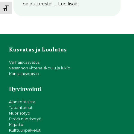
palautteesta! …
Lue lisää
Toggle Font size
Kasvatus ja koulutus
Varhaiskasvatus
Vesannon yhtenäiskoulu ja lukio
Kansalaisopisto
Hyvinvointi
Ajankohtaista
Tapahtumat
Nuorisotyö
Etsivä nuorisotyö
Kirjasto
Kulttuuripalvelut