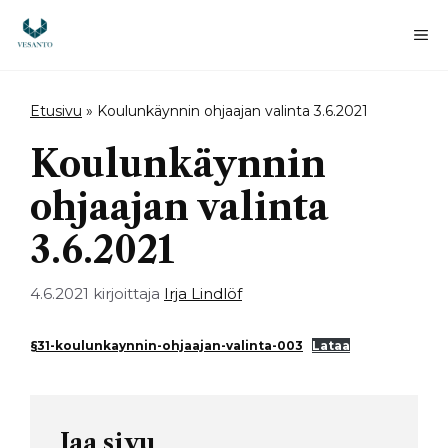
Siirry
sisältöön
Va
Etusivu
»
Koulunkäynnin ohjaajan valinta 3.6.2021
Koulunkäynnin
ohjaajan valinta
3.6.2021
4.6.2021
kirjoittaja
Irja Lindlöf
§31-koulunkaynnin-ohjaajan-valinta-003
Lataa
Jaa sivu