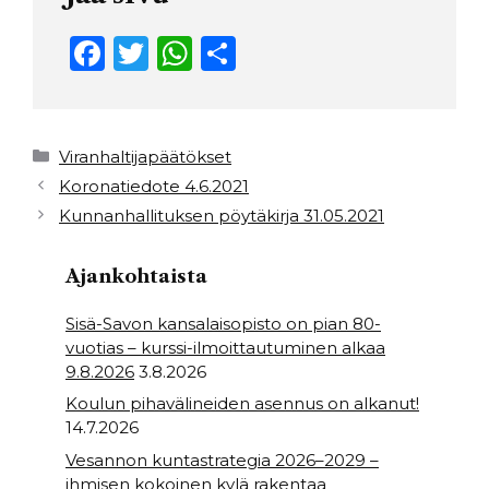
F
T
W
S
a
w
h
h
c
it
a
ar
e
t
ts
e
Kategoriat
Viranhaltijapäätökset
b
e
A
Koronatiedote 4.6.2021
Kunnanhallituksen pöytäkirja 31.05.2021
o
r
p
o
p
Ajankohtaista
k
Sisä-Savon kansalaisopisto on pian 80-
vuotias – kurssi-ilmoittautuminen alkaa
9.8.2026
3.8.2026
Koulun pihavälineiden asennus on alkanut!
14.7.2026
Vesannon kuntastrategia 2026–2029 –
ihmisen kokoinen kylä rakentaa