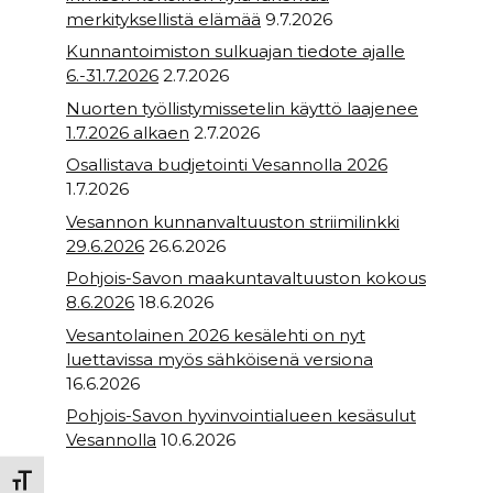
merkityksellistä elämää
9.7.2026
Kunnantoimiston sulkuajan tiedote ajalle
6.-31.7.2026
2.7.2026
Nuorten työllistymissetelin käyttö laajenee
1.7.2026 alkaen
2.7.2026
Osallistava budjetointi Vesannolla 2026
1.7.2026
Vesannon kunnanvaltuuston striimilinkki
29.6.2026
26.6.2026
Pohjois-Savon maakuntavaltuuston kokous
8.6.2026
18.6.2026
Vesantolainen 2026 kesälehti on nyt
luettavissa myös sähköisenä versiona
16.6.2026
Pohjois-Savon hyvinvointialueen kesäsulut
Vesannolla
10.6.2026
Toggle Font size