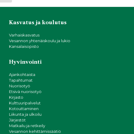
Kasvatus ja koulutus
Varhaiskasvatus
Vesannon yhtenäiskoulu ja lukio
Kansalaisopisto
Hyvinvointi
Ajankohtaista
Tapahtumat
Nuorisotyö
Etsivä nuorisotyö
Kirjasto
Kulttuuripalvelut
Kotouttaminen
Liikunta ja ulkoilu
Järjestöt
Matkailu ja retkeily
Vesannon kehittämissäätiö