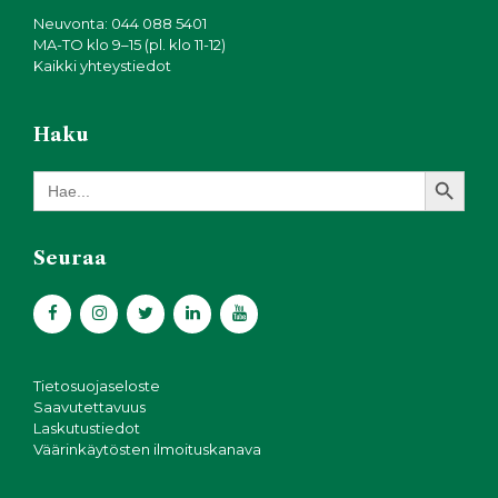
Neuvonta: 044 088 5401
MA-TO klo 9–15 (pl. klo 11-12)
Kaikki yhteystiedot
Haku
Search Button
Search
for:
Seuraa
Tietosuojaseloste
Saavutettavuus
Laskutustiedot
Väärinkäytösten ilmoituskanava