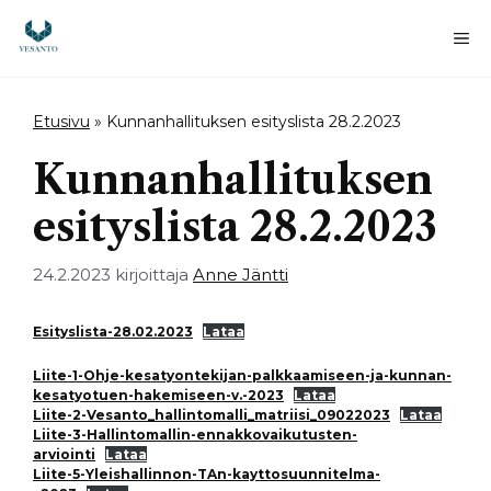
Siirry
sisältöön
Va
Etusivu
»
Kunnanhallituksen esityslista 28.2.2023
Kunnanhallituksen
esityslista 28.2.2023
24.2.2023
kirjoittaja
Anne Jäntti
Esityslista-28.02.2023
Lataa
Liite-1-Ohje-kesatyontekijan-palkkaamiseen-ja-kunnan-
kesatyotuen-hakemiseen-v.-2023
Lataa
Liite-2-Vesanto_hallintomalli_matriisi_09022023
Lataa
Liite-3-Hallintomallin-ennakkovaikutusten-
arviointi
Lataa
Liite-5-Yleishallinnon-TAn-kayttosuunnitelma-