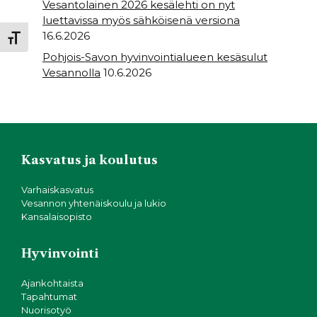
Vesantolainen 2026 kesälehti on nyt
luettavissa myös sähköisenä versiona
16.6.2026
Toggle Font size
Pohjois-Savon hyvinvointialueen kesäsulut
Vesannolla
10.6.2026
Kasvatus ja koulutus
Varhaiskasvatus
Vesannon yhtenäiskoulu ja lukio
Kansalaisopisto
Hyvinvointi
Ajankohtaista
Tapahtumat
Nuorisotyö