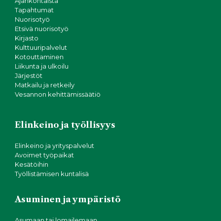
Ajankohtaista
Tapahtumat
Nuorisotyö
Etsivä nuorisotyö
Kirjasto
Kulttuuripalvelut
Kotouttaminen
Liikunta ja ulkoilu
Järjestöt
Matkailu ja retkeily
Vesannon kehittämissäätiö
Elinkeino ja työllisyys
Elinkeino ja yrityspalvelut
Avoimet työpaikat
Kesätöihin
Työllistämisen kuntalisä
Asuminen ja ympäristö
Asumaan tai lomailemaan