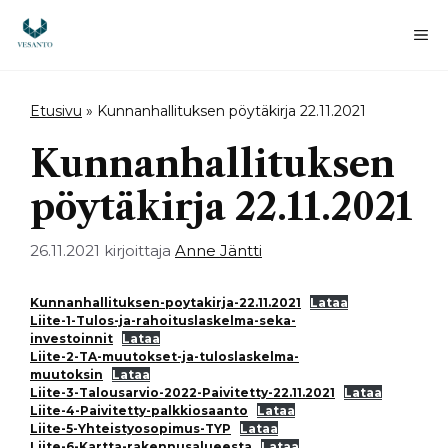
Siirry
sisältöön
Va
Etusivu
»
Kunnanhallituksen pöytäkirja 22.11.2021
Kunnanhallituksen
pöytäkirja 22.11.2021
26.11.2021
kirjoittaja
Anne Jäntti
Kunnanhallituksen-poytakirja-22.11.2021
Lataa
Liite-1-Tulos-ja-rahoituslaskelma-seka-
investoinnit
Lataa
Liite-2-TA-muutokset-ja-tuloslaskelma-
muutoksin
Lataa
Liite-3-Talousarvio-2022-Paivitetty-22.11.2021
Lataa
Liite-4-Paivitetty-palkkiosaanto
Lataa
Liite-5-Yhteistyosopimus-TYP
Lataa
Liite-6-Kartta-rakennusalueesta
Lataa