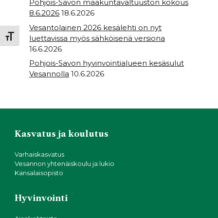
Pohjois-Savon maakuntavaltuuston kokous
8.6.2026
18.6.2026
Vesantolainen 2026 kesälehti on nyt
Toggle Font size
luettavissa myös sähköisenä versiona
16.6.2026
Pohjois-Savon hyvinvointialueen kesäsulut
Vesannolla
10.6.2026
Kasvatus ja koulutus
Varhaiskasvatus
Vesannon yhtenäiskoulu ja lukio
Kansalaisopisto
Hyvinvointi