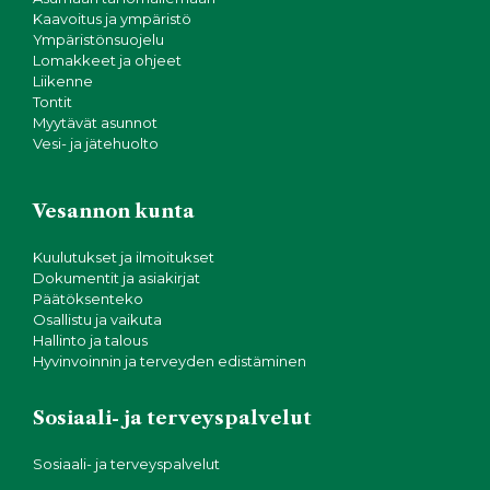
Kaavoitus ja ympäristö
Ympäristönsuojelu
Lomakkeet ja ohjeet
Liikenne
Tontit
Myytävät asunnot
Vesi- ja jätehuolto
Vesannon kunta
Kuulutukset ja ilmoitukset
Dokumentit ja asiakirjat
Päätöksenteko
Osallistu ja vaikuta
Hallinto ja talous
Hyvinvoinnin ja terveyden edistäminen
Sosiaali- ja terveyspalvelut
Sosiaali- ja terveyspalvelut