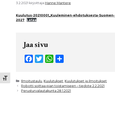
3.2.2021
kirjoittaja
Hanne Mantere
Kuulutus-20210001_Kuuleminen-ehdotuksesta-Suomen-m
2027
Lataa
Jaa sivu
F
T
W
S
a
w
h
h
c
it
a
ar
Toggle Font size
e
t
ts
e
Kategoriat
Ilmoitustaulu
,
Kuulutukset
,
Kuulutukset ja ilmoitukset
Robotti soittaa pian toistamiseen – tiedote 2.2.2021
b
e
A
Perusturvalautakunta 28.1.2021
o
r
p
o
p