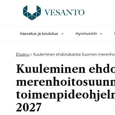
Siirry
sisältöön
Kasvatus ja koulutus
Hyvinvointi
Etusivu
»
Kuuleminen ehdotuksesta Suomen merenhoit
Kuuleminen ehdo
merenhoitosuunn
toimenpideohjelm
2027