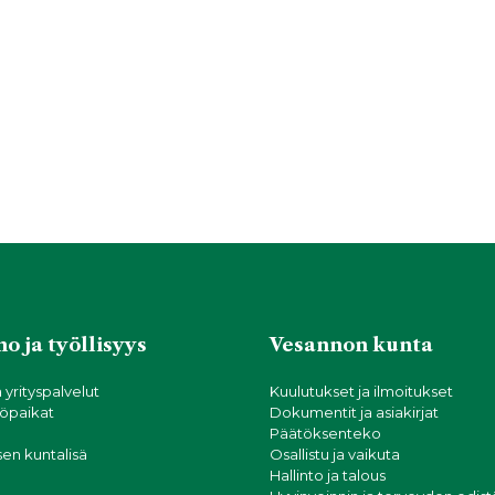
o ja työllisyys
Vesannon kunta
a yrityspalvelut
Kuulutukset ja ilmoitukset
öpaikat
Dokumentit ja asiakirjat
Päätöksenteko
sen kuntalisä
Osallistu ja vaikuta
Hallinto ja talous