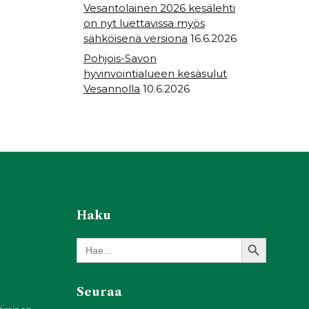
Vesantolainen 2026 kesälehti
on nyt luettavissa myös
sähköisenä versiona
16.6.2026
Pohjois-Savon
hyvinvointialueen kesäsulut
Vesannolla
10.6.2026
Haku
Search Button
Search
for:
Seuraa