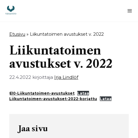
Siirry
sisältöön
Va
Etusivu
»
Liikuntatoimen avustukset v. 2022
Liikuntatoimen
avustukset v. 2022
22.4.2022
kirjoittaja
Irja Lindlöf
§10-Liikuntatoimen-avustukset
Lataa
Liikuntatoimen-avustukset-2022-korjattu
Lataa
Jaa sivu