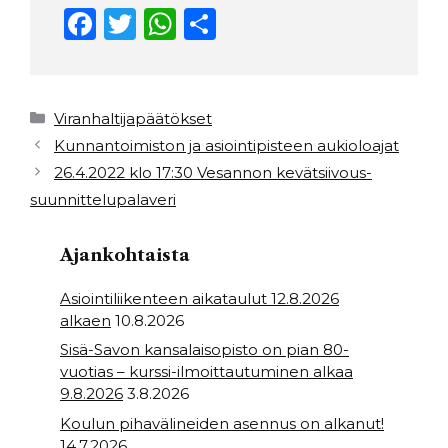
F
T
W
S
a
w
h
h
c
it
a
ar
e
t
ts
e
Kategoriat
Viranhaltijapäätökset
b
e
A
Kunnantoimiston ja asiointipisteen aukioloajat
26.4.2022 klo 17:30 Vesannon kevätsiivous-
o
r
p
suunnittelupalaveri
o
p
k
Ajankohtaista
Asiointiliikenteen aikataulut 12.8.2026
alkaen
10.8.2026
Sisä-Savon kansalaisopisto on pian 80-
vuotias – kurssi-ilmoittautuminen alkaa
9.8.2026
3.8.2026
Koulun pihavälineiden asennus on alkanut!
14.7.2026