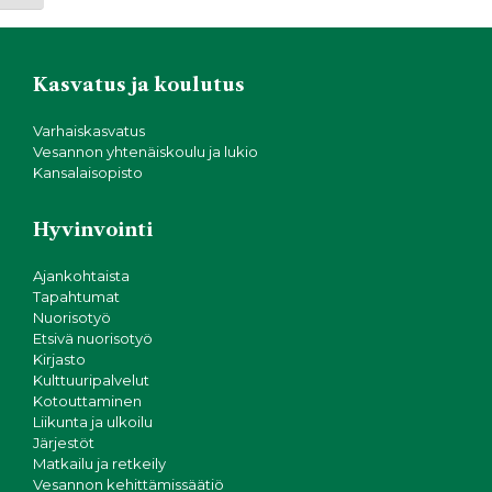
Kasvatus ja koulutus
Varhaiskasvatus
Vesannon yhtenäiskoulu ja lukio
Kansalaisopisto
Hyvinvointi
Ajankohtaista
Tapahtumat
Nuorisotyö
Etsivä nuorisotyö
Kirjasto
Kulttuuripalvelut
Kotouttaminen
Liikunta ja ulkoilu
Järjestöt
Matkailu ja retkeily
Vesannon kehittämissäätiö