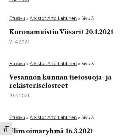
Etusivu
»
Arkistot Arto Lahtinen
»
Sivu 3
Koronamuistio Viisarit 20.1.2021
21.4.2021
Etusivu
»
Arkistot Arto Lahtinen
»
Sivu 3
Vesannon kunnan tietosuoja- ja
rekisteriselosteet
19.4.2021
Etusivu
»
Arkistot Arto Lahtinen
»
Sivu 3
Toggle Font size
Elinvoimaryhmä 16.3.2021