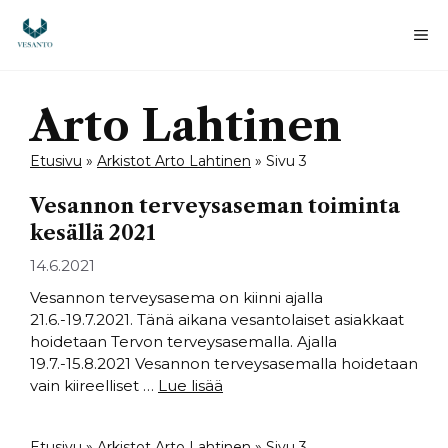
Siirry
sisältöön
Va
Arto Lahtinen
Etusivu
»
Arkistot Arto Lahtinen
»
Sivu 3
Vesannon terveysaseman toiminta
kesällä 2021
14.6.2021
Vesannon terveysasema on kiinni ajalla
21.6.-19.7.2021. Tänä aikana vesantolaiset asiakkaat
hoidetaan Tervon terveysasemalla. Ajalla
19.7.-15.8.2021 Vesannon terveysasemalla hoidetaan
vain kiireelliset …
Lue lisää
Etusivu
»
Arkistot Arto Lahtinen
»
Sivu 3