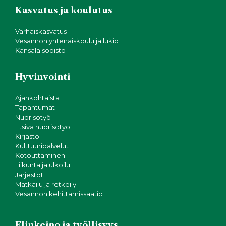
Kasvatus ja koulutus
Varhaiskasvatus
Vesannon yhtenäiskoulu ja lukio
Kansalaisopisto
Hyvinvointi
Ajankohtaista
Tapahtumat
Nuorisotyö
Etsivä nuorisotyö
Kirjasto
Kulttuuripalvelut
Kotouttaminen
Liikunta ja ulkoilu
Järjestöt
Matkailu ja retkeily
Vesannon kehittämissäätiö
Elinkeino ja työllisyys