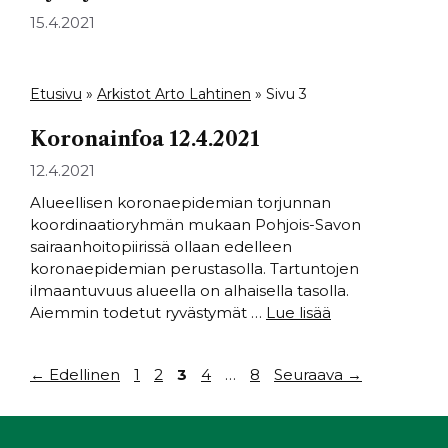
15.4.2021
Etusivu
»
Arkistot Arto Lahtinen
»
Sivu 3
Koronainfoa 12.4.2021
12.4.2021
Alueellisen koronaepidemian torjunnan
koordinaatioryhmän mukaan Pohjois-Savon
sairaanhoitopiirissä ollaan edelleen
koronaepidemian perustasolla. Tartuntojen
ilmaantuvuus alueella on alhaisella tasolla.
Aiemmin todetut ryvästymät …
Lue lisää
Sivu
Sivu
Sivu
Sivu
Sivu
←
Edellinen
1
2
3
4
…
8
Seuraava
→