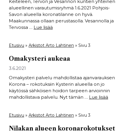
Keiteleen, Tervon ja Vesannon kuntien yhteinen
alueellinen varautumisryhmä 1.6.2021 Pohjois-
Savon alueella koronatilanne on hyvä.
Maakunnassa ollaan perustasolla. Vesannolla ja
Tervossa …
Lue lisää
Etusivu
»
Arkistot Arto Lahtinen
»
Sivu 3
Omakysteri aukeaa
3.6.2021
Omakysteri palvelu mahdollistaa ajanvarauksen
Korona – rokotuksiin Kysterin alueella on jo
käytössä sähköisen hoidon tarpeen arvioinnin
mahdollistava palvelu. Nyt tämän …
Lue lisää
Etusivu
»
Arkistot Arto Lahtinen
»
Sivu 3
Nilakan alueen koronarokotukset