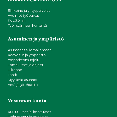
Elinkeino ja yrityspalvelut
Avoimet työpaikat
Kesätöihin
Työllistämisen kuntalisä
Asuminen ja ympäristö
Asumaan tai lomailemaan
Kaavoitus ja ympäristö
Ympäristönsuojelu
Lomakkeet ja ohjeet
Liikenne
Tontit
Myytävät asunnot
Vesi- ja jätehuolto
Vesannon kunta
Kuulutukset ja ilmoitukset
Dokumentit ja asiakirjat