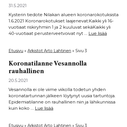
31.5.2021
Kysterin tiedote Nilakan alueen koronarokotuksista
1.6.2021 Koronarokotukset laajenevat:Kaikki yli 16-
vuotiaat riskiryhmiin 1 ja 2 kuuluvat sekäKaikki yli
40-vuotiaat perusterveetvoivat nyt …
Lue lisää
Etusivu
»
Arkistot Arto Lahtinen
»
Sivu 3
Koronatilanne Vesannolla
rauhallinen
20.5.2021
Vesannolla ei ole viime viikolla todetun yhden
koronatartunnan jälkeen löytynyt uusia tartuntoja.
Epidemiatilanne on rauhallinen niin ja lähikunnissa
kuin koko …
Lue lisää
Etusivu
»
Arkistot Arto Lahtinen
»
Sivu 3